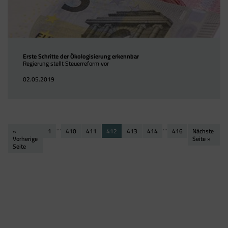
(im leeren Zustand). Der Tag Manager ist nur
ein "Container", über den Sie u.a. verschiedene
Tracking- und Remarketing-Codes gebündelt
einbauen können. Wenn Sie beispielsweise
Google Analytics über den Tag Manager
Erste Schritte der Ökologisierung erkennbar
einbinden, werden Cookies gesetzt. Diese
Regierung stellt Steuerreform vor
Cookies stammen aber von Google Analytics
02.05.2019
und nicht vom Tag Manager selbst.
…
…
«
1
410
411
412
413
414
416
Nächste
Vorherige
Seite »
Seite