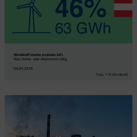
Windkraft deckte erstmals 46%
Kein Kohle- oder Atomstrom nötig
06.05.2019
Foto: © IG Windkraft