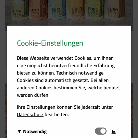
Cookie-Einstellungen
CO2-Zertifikate könnten bis zu 6,6 Mrd. Euro kosten
Bundeskanzler Kurz kündigt weitere Maßnahmen an
03.05.2019
Diese Webseite verwendet Cookies, um Ihnen
eine möglichst benutzerfreundliche Erfahrung
bieten zu können. Technisch notwendige
Cookies sind automatisch gesetzt. Bei allen
anderen Cookies bestimmen Sie, welche benutzt
werden dürfen.
Ihre Einstellungen können Sie jederzeit unter
Datenschutz
bearbeiten.
Notwendig
Schalten
Ja