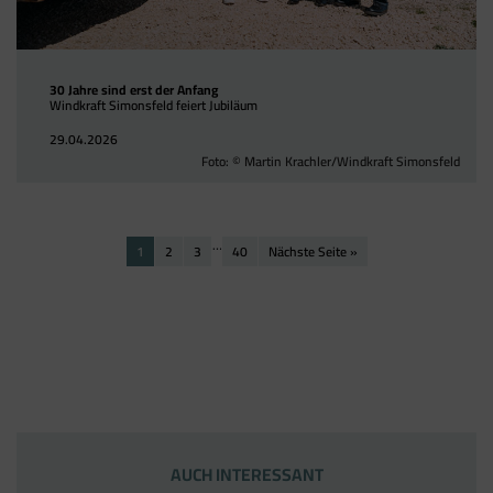
Tracking- und Remarketing-Codes gebündelt
einbauen können. Wenn Sie beispielsweise
Google Analytics über den Tag Manager
30 Jahre sind erst der Anfang
einbinden, werden Cookies gesetzt. Diese
Windkraft Simonsfeld feiert Jubiläum
Cookies stammen aber von Google Analytics
29.04.2026
und nicht vom Tag Manager selbst.
Foto: © Martin Krachler/Windkraft Simonsfeld
…
1
2
3
40
Nächste Seite »
AUCH INTERESSANT