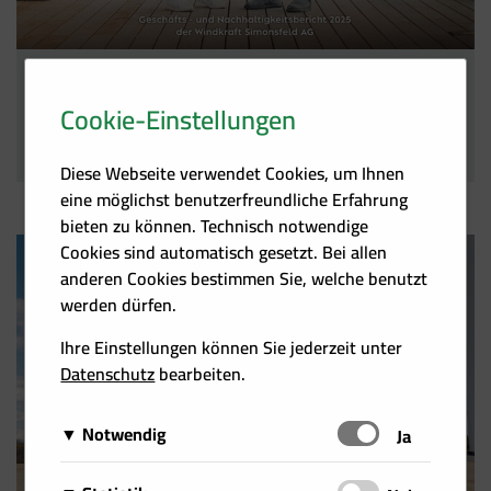
Herausforderndes Marktumfeld
Windkraft Simonsfeld behauptet sich
Cookie-Einstellungen
28.05.2026
Diese Webseite verwendet Cookies, um Ihnen
eine möglichst benutzerfreundliche Erfahrung
bieten zu können. Technisch notwendige
Cookies sind automatisch gesetzt. Bei allen
anderen Cookies bestimmen Sie, welche benutzt
werden dürfen.
Ihre Einstellungen können Sie jederzeit unter
Datenschutz
bearbeiten.
Notwendig
Schalten
Ja
Diese Cookies sind für das Funktionieren der Website