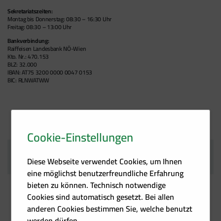
Sekretariatszeiten:
Montag bis Donnerstag: 08:30 – 16:30 Uhr
Freitag: 08:30 – 13:00 Uhr
Bankverbindung:
Raiffeisen Landesbank NÖ-Wien
Kto. Nr.: 470.153
BLZ: 32.000
IBAN: AT75 3200 0000 0047 0153
BIC: RLNWATWW
Cookie-Einstellungen
AUCH INTERESSANT
Diese Webseite verwendet Cookies, um Ihnen
eine möglichst benutzerfreundliche Erfahrung
bieten zu können. Technisch notwendige
Cookies sind automatisch gesetzt. Bei allen
anderen Cookies bestimmen Sie, welche benutzt
werden dürfen.