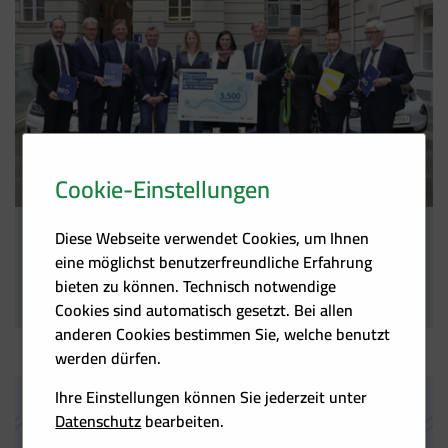
Cookie-Einstellungen
Diese Webseite verwendet Cookies, um Ihnen
3.500 öffentlich zugängliche Ladepunkte
Österreich hat damit eines der dichtesten Ladenetze Europas
eine möglichst benutzerfreundliche Erfahrung
bieten zu können. Technisch notwendige
16.05.2019
Cookies sind automatisch gesetzt. Bei allen
Foto: © BEÖ/APA-Fotoservice/Schedl
anderen Cookies bestimmen Sie, welche benutzt
werden dürfen.
Ihre Einstellungen können Sie jederzeit unter
Datenschutz
bearbeiten.