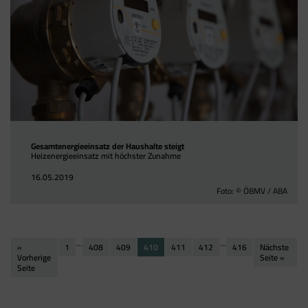
Google Tag Manager
Der Google Tag Manager setzt keine Cookies
(im leeren Zustand). Der Tag Manager ist nur
ein "Container", über den Sie u.a. verschiedene
Tracking- und Remarketing-Codes gebündelt
einbauen können. Wenn Sie beispielsweise
Google Analytics über den Tag Manager
einbinden, werden Cookies gesetzt. Diese
Cookies stammen aber von Google Analytics
Gesamtenergieeinsatz der Haushalte steigt
und nicht vom Tag Manager selbst.
Heizenergieeinsatz mit höchster Zunahme
16.05.2019
Foto: © ÖBMV / ABA
…
…
«
1
408
409
410
411
412
416
Nächste
Vorherige
Seite »
Seite