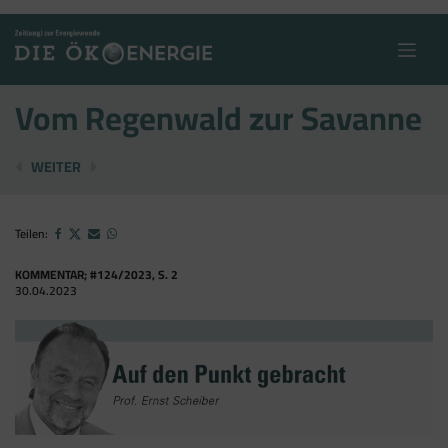
Skip
to
content
Vom Regenwald zur Savanne
(FAST) SCHMERZLOSER EINGRIFF
MAMMUTAUFGABE: BUNDESLÄNDER MÜSSEN 
WEITER
Teilen:
KOMMENTAR; #124/2023, S. 2
30.04.2023