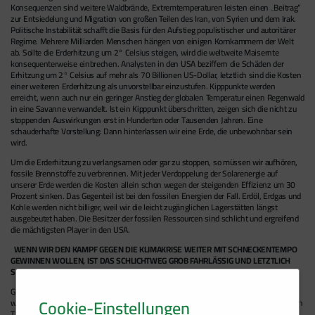
Konsequenzen sind weitere Waldbrände, Extremtemperaturen leisten einen „Beitrag“
zur Entsiedelung und Migration von großen Teilen des Iran, von Syrien und dem Irak.
Politische Instabilität schafft die Basis für den Aufstieg populistischer und autoritärer
Regime. Mehrere Milliarden Menschen hängen von einigen Kornkammern der Welt
ab. Sollte die Erderhitzung um 2° Celsius steigen, wird die weltweite Maisernte
konsequenterweise einbrechen. Analysten in den USA beziffern die Schäden der
Erhitzung um 2° Celsius auf mehr als 70 Billionen US-Dollar, letztlich sind die Kosten
einer weiteren Erderhitzung als unvorstellbar einzustufen. Kipppunkte werden
erreicht, wenn auch nur ein geringer Anstieg der globalen Temperatur einen Regenwald
in eine Savanne verwandelt. Ist ein Kipppunkt überschritten, zeigen sich die nicht zu
stoppenden Auswirkungen erst in Hunderten oder Tausenden Jahren. Eine
schauderhafte Vorstellung: Dann hinterlassen wir eine Erde, die unbewohnbar sein
wird.
Um die Erderhitzung zu verlangsamen oder gar zu stoppen, so müssen wir aufhören,
fossile Brennstoffe zu verbrennen. Mit jeder Verdoppelung der Solarenergie auf
unserer Erde werden die Kosten allein schon wegen der steigenden Effizienz um 30
Prozent sinken. Das Gegenteil ist bei den fossilen Energien der Fall. Erdöl, Erdgas und
Kohle werden nicht billiger, weil wir die leicht zugänglichen Lagerstätten längst
ausgebeutet haben. Die Besitzer der fossilen Ressourcen sind schlicht und ergreifend
die mächtigsten Player in den USA.
„WENN WIR DEN KAMPF GEGEN DIE KLIMAKRISE WEITER MIT SCHNECKENTEMPO
GEWINNEN WOLLEN, IST DAS SCHLICHTWEG GROB FAHRLÄSSIG UND LETZTLICH
SINNLOS.“
Geradezu ungeheuerlich ist die Umweltverpestung durch die Fossilenergie, wenn
Cookie-Einstellungen
weltweit jährlich acht Millionen Tonnen Plastikmüll in das Meer gekippt werden. Jeden
Tag werden 16 Milliarden Liter Öl verbraucht, jede Minute subventionieren wir den