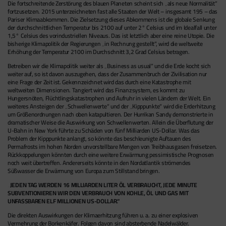
Die fortschreitende Zerstörung des blauen Planeten scheint sich „als neue Normalität“
fortzusetzen. 2015 unterzeichneten fast alle Staaten der Welt – insgesamt 195 – das
Pariser Klimaabkommen. Die Zielsetzung dieses Abkommens ist die globale Senkung
der durchschnittlichen Temperatur bis 2100 auf unter 2° Celsius und im Idealfall unter
1,5° Celsius des vorindustriellen Niveaus. Das ist letztlich aber eine reine Utopie. Die
bisherige Klimapolitik der Regierungen „in Rechnung gestellt“, wird die weltweite
Erhöhung der Temperatur 2100 im Durchschnitt 3,2 Grad Celsius betragen.
Betreiben wir die Klimapolitik weiter als „Business as usual“ und die Erde kocht sich
weiter auf, so ist davon auszugehen, dass der Zusammenbruch der Zivilisation nur
eine Frage der Zeit ist. Gekennzeichnet wird das durch eine Katastrophe mit
weltweiten Dimensionen. Tangiert wird das Finanzsystem, es kommt zu
Hungersnöten, Flüchtlingskatastrophen und Aufruhr in vielen Ländern der Welt. Ein
weiteres Ansteigen der „Schwellenwerte“ und der „Kipppunkte“ wird die Erderhitzung
um Größenordnungen nach oben katapultieren. Der Hurrikan Sandy demonstrierte in
dramatischer Weise die Auswirkung von Schwellenwerten. Allein die Überflutung der
U-Bahn in New York führte zu Schäden von fünf Milliarden US-Dollar. Was das
Problem der Kipppunkte anlangt, so könnte das beschleunigte Auftauen des
Permafrosts im hohen Norden unvorstellbare Mengen von Treibhausgasen freisetzen.
Rückkoppelungen könnten durch eine weitere Erwärmung pessimistische Prognosen
noch weit übertreffen. Andererseits könnte in den Nordatlantik strömendes
Süßwasser die Erwärmung von Europa zum Stillstand bringen.
„JEDEN TAG WERDEN 16 MILLIARDEN LITER ÖL VERBRAUCHT, JEDE MINUTE
SUBVENTIONIEREN WIR DEN VERBRAUCH VON KOHLE, ÖL UND GAS MIT
UNFASSBAREN ELF MILLIONEN US-DOLLAR.“
Die direkten Auswirkungen der Klimaerhitzung führen u. a. zu einer explosiven
Vermehrung der Borkenkäfer. Folgen davon sind absterbende Nadelwälder.