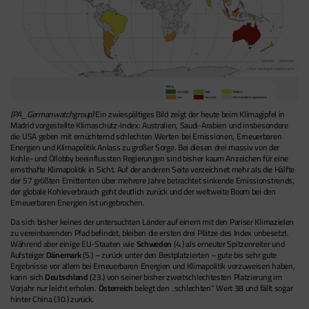
(PA_Germanwatchgroup)
Ein zwiespältiges Bild zeigt der heute beim Klimagipfel in
Madrid vorgestellte Klimaschutz-Index: Australien, Saudi-Arabien und insbesondere
die USA geben mit ernüchternd schlechten Werten bei Emissionen, Erneuerbaren
Energien und Klimapolitik Anlass zu großer Sorge. Bei diesen drei massiv von der
Kohle- und Öllobby beeinflussten Regierungen sind bisher kaum Anzeichen für eine
ernsthafte Klimapolitik in Sicht. Auf der anderen Seite verzeichnet mehr als die Hälfte
der 57 größten Emittenten über mehrere Jahre betrachtet sinkende Emissionstrends,
der globale Kohleverbrauch geht deutlich zurück und der weltweite Boom bei den
Erneuerbaren Energien ist ungebrochen.
Da sich bisher keines der untersuchten Länder auf einem mit den Pariser Klimazielen
zu vereinbarenden Pfad befindet, bleiben die ersten drei Plätze des Index unbesetzt.
Während aber einige EU-Staaten wie
Schweden
(4.) als erneuter Spitzenreiter und
Aufsteiger
Dänemark
(5.) – zurück unter den Bestplatzierten – gute bis sehr gute
Ergebnisse vor allem bei Erneuerbaren Energien und Klimapolitik vorzuweisen haben,
kann sich
Deutschland
(23.) von seiner bisher zweitschlechtesten Platzierung im
Vorjahr nur leicht erholen.
Österreich
belegt den „schlechten“ Wert 38 und fällt sogar
hinter China (30.) zurück.