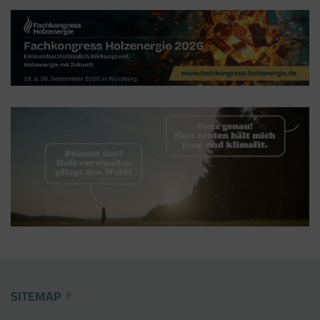
Der Google Tag Manager setzt keine Cookies
(im leeren Zustand). Der Tag Manager ist nur
ein "Container", über den Sie u.a. verschiedene
Tracking- und Remarketing-Codes gebündelt
einbauen können. Wenn Sie beispielsweise
Google Analytics über den Tag Manager
einbinden, werden Cookies gesetzt. Diese
Cookies stammen aber von Google Analytics
und nicht vom Tag Manager selbst.
SITEMAP