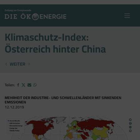
Skip
to
content
Klimaschutz-Index:
Österreich hinter China
DAS „RÜCKWÄRTS-KRAFTWERK“
EU STELLT "GREEN DEAL" VOR
WEITER
Teilen:
MEHRHEIT DER INDUSTRIE- UND SCHWELLENLÄNDER MIT SINKENDEN
EMISSIONEN
12.12.2019