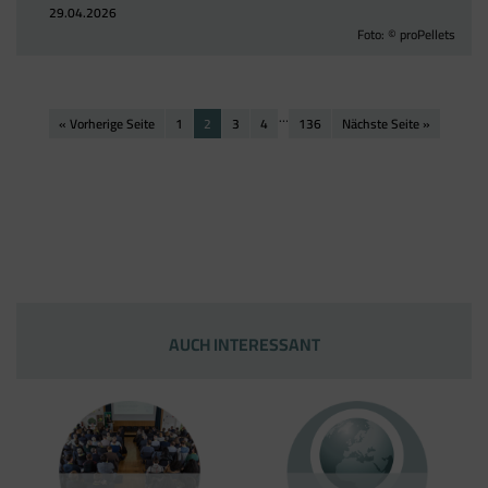
Google Analytics über den Tag Manager
29.04.2026
Foto: © proPellets
einbinden, werden Cookies gesetzt. Diese
Cookies stammen aber von Google Analytics
und nicht vom Tag Manager selbst.
…
« Vorherige Seite
1
2
3
4
136
Nächste Seite »
AUCH INTERESSANT