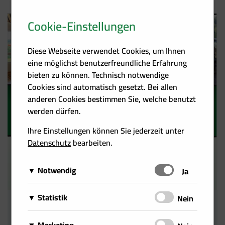
Cookie-Einstellungen
Diese Webseite verwendet Cookies, um Ihnen
eine möglichst benutzerfreundliche Erfahrung
bieten zu können. Technisch notwendige
Cookies sind automatisch gesetzt. Bei allen
anderen Cookies bestimmen Sie, welche benutzt
werden dürfen.
Ihre Einstellungen können Sie jederzeit unter
Datenschutz
bearbeiten.
Notwendig
Schalten
Ja
Diese Cookies sind für das Funktionieren der Website
Matomo
Statistik
Schalten
Nein
erforderlich und können daher nicht deaktiviert
Über Matomo, ehemals Piwik, wird die
Fachtagung ,,Biomasse 2040“
werden. Sie können jedoch Ihren Browser so
Wir setzen Cookies zu statistischen Zwecken ein, um
ÖBMV lädt am 17. Juni in die Wiener Urania
notwendige Beobachtung und Webanalytik für
einstellen, dass er diese Cookies blockiert oder Sie
Google Analytics
Marketing