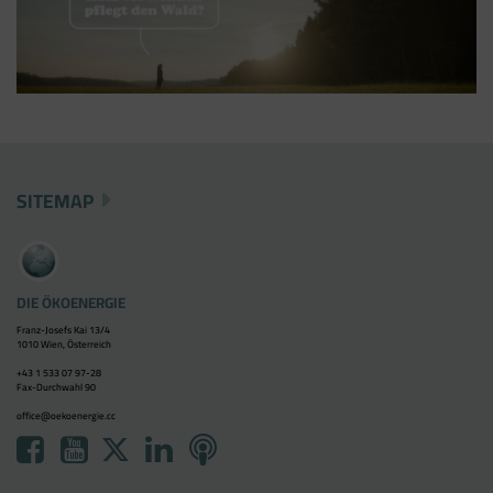
SITEMAP
DIE ÖKOENERGIE
Franz-Josefs Kai 13/4
1010 Wien, Österreich
+43 1 533 07 97-28
Fax-Durchwahl 90
office@oekoenergie.cc