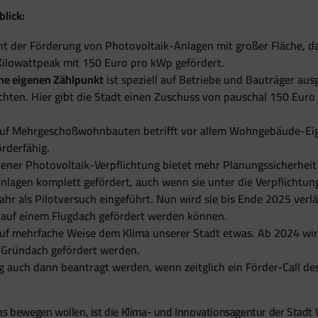
lick:
 der Förderung von Photovoltaik-Anlagen mit großer Fläche, da 
ilowattpeak mit 150 Euro pro kWp gefördert.
ne eigenen Zählpunkt
ist speziell auf Betriebe und Bauträger aus
ten. Hier gibt die Stadt einen Zuschuss von pauschal 150 Euro 
auf Mehrgeschoßwohnbauten betrifft vor allem Wohngebäude-Eig
rderfähig.
iener Photovoltaik-Verpflichtung bietet mehr Planungssicherhei
nlagen komplett gefördert, auch wenn sie unter die Verpflichtung
ahr als Pilotversuch eingeführt. Nun wird sie bis Ende 2025 ver
auf einem Flugdach gefördert werden können.
auf mehrfache Weise dem Klima unserer Stadt etwas. Ab 2024 w
 Gründach gefördert werden.
 auch dann beantragt werden, wenn zeitglich ein Förder-Call d
t etwas bewegen wollen, ist die Klima- und Innovationsagentur der S