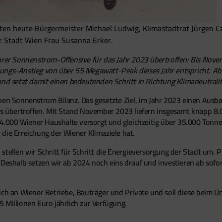
en heute Bürgermeister Michael Ludwig, Klimastadtrat Jürgen 
r Stadt Wien Frau Susanna Erker.
ihrer Sonnenstrom-Offensive für das Jahr 2023 übertroffen: Bis No
ungs-Anstieg von über 55 Megawatt-Peak dieses Jahr entspricht. Ab
und setzt damit einen bedeutenden Schritt in Richtung Klimaneutrali
chen Sonnenstrom Bilanz. Das gesetzte Ziel, im Jahr 2023 einen Au
eits übertroffen. Mit Stand November 2023 liefern insgesamt knapp
.000 Wiener Haushalte versorgt und gleichzeitig über 35.000 Tonn
die Erreichung der Wiener Klimaziele hat.
tellen wir Schritt für Schritt die Energieversorgung der Stadt um. Ph
Deshalb setzen wir ab 2024 noch eins drauf und investieren ab sofort
ich an Wiener Betriebe, Bauträger und Private und soll diese beim U
 Millionen Euro jährlich zur Verfügung.