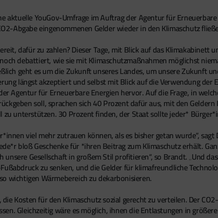
ne aktuelle YouGov-Umfrage im Auftrag der Agentur für Erneuerbare E
r CO2-Abgabe eingenommenen Gelder wieder in den Klimaschutz fließe
reit, dafür zu zahlen? Dieser Tage, mit Blick auf das Klimakabinett u
 noch debattiert, wie sie mit Klimaschutzmaßnahmen möglichst niem
chließlich geht es um die Zukunft unseres Landes, um unsere Zukunft u
erung längst akzeptiert und selbst mit Blick auf die Verwendung der
 der Agentur für Erneuerbare Energien hervor. Auf die Frage, in welc
ckgeben soll, sprachen sich 40 Prozent dafür aus, mit den Geldern 
 zu unterstützen. 30 Prozent finden, der Staat sollte jeder* Bürger
r*innen viel mehr zutrauen können, als es bisher getan wurde“, sagt 
 jede*r bloß Geschenke für *ihren Beitrag zum Klimaschutz erhält. G
unsere Gesellschaft in großem Stil profitieren“, so Brandt. „Und da
2-Fußabdruck zu senken, und die Gelder für klimafreundliche Techn
 so wichtigen Wärmebereich zu dekarbonisieren.
die Kosten für den Klimaschutz sozial gerecht zu verteilen. Der C
ssen. Gleichzeitig wäre es möglich, ihnen die Entlastungen in grö