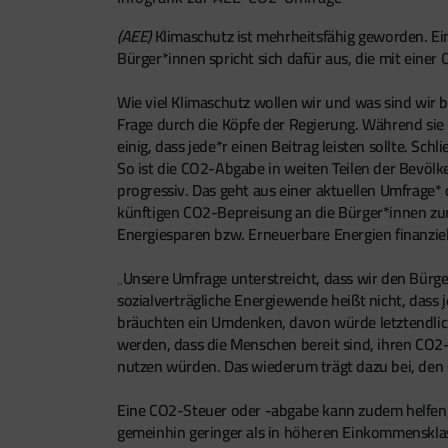
(AEE)
Klimaschutz ist mehrheitsfähig geworden. Ei
Bürger*innen spricht sich dafür aus, die mit eine
Wie viel Klimaschutz wollen wir und was sind wir be
Frage durch die Köpfe der Regierung. Während sie
einig, dass jede*r einen Beitrag leisten sollte. S
So ist die CO2-Abgabe in weiten Teilen der Bevölk
progressiv. Das geht aus einer aktuellen Umfrage*
künftigen CO2-Bepreisung an die Bürger*innen zurü
Energiesparen bzw. Erneuerbare Energien finanziell
„Unsere Umfrage unterstreicht, dass wir den Bürge
sozialverträgliche Energiewende heißt nicht, dass
bräuchten ein Umdenken, davon würde letztendlich 
werden, dass die Menschen bereit sind, ihren CO
nutzen würden. Das wiederum trägt dazu bei, den
Eine CO2-Steuer oder -abgabe kann zudem helfen, 
gemeinhin geringer als in höheren Einkommenskla