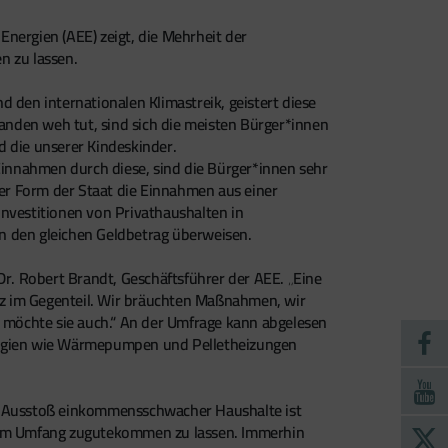
nergien (AEE) zeigt, die Mehrheit der
n zu lassen.
nd den internationalen Klimastreik, geistert diese
anden weh tut, sind sich die meisten Bürger*innen
nd die unserer Kindeskinder.
 Einnahmen durch diese, sind die Bürger*innen sehr
her Form der Staat die Einnahmen aus einer
Investitionen von Privathaushalten in
*in den gleichen Geldbetrag überweisen.
Dr. Robert Brandt, Geschäftsführer der AEE. „Eine
anz im Gegenteil. Wir bräuchten Maßnahmen, wir
s möchte sie auch.“ An der Umfrage kann abgelesen
ologien wie Wärmepumpen und Pelletheizungen
O2-Ausstoß einkommensschwacher Haushalte ist
ßerem Umfang zugutekommen zu lassen. Immerhin