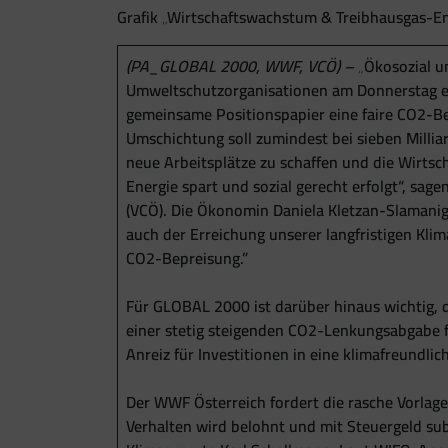
Grafik „Wirtschaftswachstum & Treibhausgas-Em
(PA_GLOBAL 2000, WWF, VCÖ) –
„
Ökosozial u
Umweltschutzorganisationen am Donnerstag ein
gemeinsame Positionspapier eine faire CO2-
Umschichtung soll zumindest bei sieben Millia
neue Arbeitsplätze zu schaffen und die Wirtsch
Energie spart und sozial gerecht erfolgt“, s
(VCÖ). Die Ökonomin Daniela Kletzan-Slamanig (
auch der Erreichung unserer langfristigen Kli
CO2-Bepreisung.”
Für GLOBAL 2000 ist darüber hinaus wichtig, 
einer stetig steigenden CO2-Lenkungsabgabe fi
Anreiz für Investitionen in eine klimafreundl
Der WWF Österreich fordert die rasche Vorlag
Verhalten wird belohnt und mit Steuergeld sub