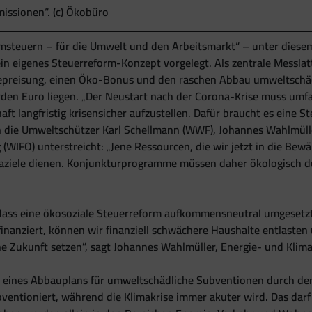
issionen“. (c) Ökobüro
msteuern – für die Umwelt und den Arbeitsmarkt“ – unter diesem 
 eigenes Steuerreform-Konzept vorgelegt. Als zentrale Messlat
Bepreisung, einen Öko-Bonus und den raschen Abbau umweltschä
rden Euro liegen. „Der Neustart nach der Corona-Krise muss umfa
aft langfristig krisensicher aufzustellen. Dafür braucht es eine S
agen die Umweltschützer Karl Schellmann (WWF), Johannes Wahlm
WIFO) unterstreicht: „Jene Ressourcen, die wir jetzt in die Bewä
maziele dienen. Konjunkturprogramme müssen daher ökologisch durc
dass eine ökosoziale Steuerreform aufkommensneutral umgesetzt
nanziert, können wir finanziell schwächere Haushalte entlasten u
iche Zukunft setzen”, sagt Johannes Wahlmüller, Energie- und Kl
e eines Abbauplans für umweltschädliche Subventionen durch de
ventioniert, während die Klimakrise immer akuter wird. Das darf