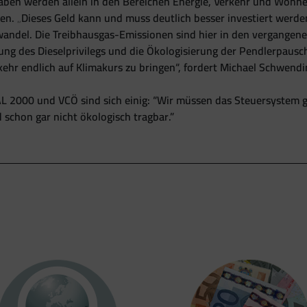
ben werden allein in den Bereichen Energie, Verkehr und Wohnen 
n. „Dieses Geld kann und muss deutlich besser investiert werden“
ndel. Die Treibhausgas-Emissionen sind hier in den vergangenen
ung des Dieselprivilegs und die Ökologisierung der Pendlerpaus
ehr endlich auf Klimakurs zu bringen“, fordert Michael Schwend
2000 und VCÖ sind sich einig: “Wir müssen das Steuersystem gr
d schon gar nicht ökologisch tragbar.”