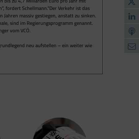
bis zu 4,7 Milliarden Euro pro Jahr mit
, fordert Schellmann.“Der Verkehr ist das
 Jahren massiv gestiegen, anstatt zu sinken.
chale, sind im Regierungsprogramm genannt.
inger vom VCÖ.
undlegend neu aufstellen – ein weiter wie