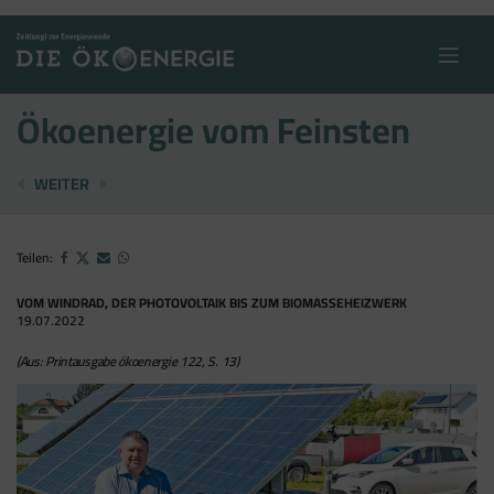
Skip
to
content
Ökoenergie vom Feinsten
JEDER WILL WEG VON ÖL UND GAS
WALDING STATT GASING
WEITER
Teilen:
VOM WINDRAD, DER PHOTOVOLTAIK BIS ZUM BIOMASSEHEIZWERK
19.07.2022
(Aus: Printausgabe ökoenergie 122, S. 13)