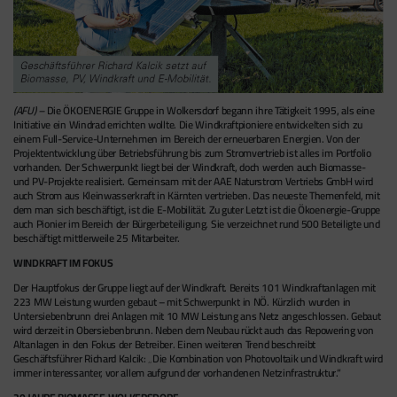
(AFU) –
Die ÖKOENERGIE Gruppe in Wolkersdorf begann ihre Tätigkeit 1995, als eine
Initiative ein Windrad errichten wollte. Die Windkraftpioniere entwickelten sich zu
einem Full-Service-Unternehmen im Bereich der erneuerbaren Energien. Von der
Projektentwicklung über Betriebsführung bis zum Stromvertrieb ist alles im Portfolio
vorhanden. Der Schwerpunkt liegt bei der Windkraft, doch werden auch Biomasse-
und PV-Projekte realisiert. Gemeinsam mit der AAE Naturstrom Vertriebs GmbH wird
auch Strom aus Kleinwasserkraft in Kärnten vertrieben. Das neueste Themenfeld, mit
dem man sich beschäftigt, ist die E-Mobilität. Zu guter Letzt ist die Ökoenergie-Gruppe
auch Pionier im Bereich der Bürgerbeteiligung. Sie verzeichnet rund 500 Beteiligte und
beschäftigt mittlerweile 25 Mitarbeiter.
WINDKRAFT IM FOKUS
Der Hauptfokus der Gruppe liegt auf der Windkraft. Bereits 101 Windkraftanlagen mit
223 MW Leistung wurden gebaut – mit Schwerpunkt in NÖ. Kürzlich wurden in
Untersiebenbrunn drei Anlagen mit 10 MW Leistung ans Netz angeschlossen. Gebaut
wird derzeit in Obersiebenbrunn. Neben dem Neubau rückt auch das Repowering von
Altanlagen in den Fokus der Betreiber. Einen weiteren Trend beschreibt
Geschäftsführer Richard Kalcik: „Die Kombination von Photovoltaik und Windkraft wird
immer interessanter, vor allem aufgrund der vorhandenen Netzinfrastruktur.“