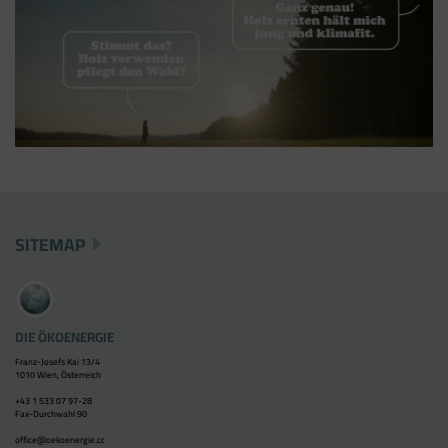
SITEMAP
DIE ÖKOENERGIE
Franz-Josefs Kai 13/4
1010 Wien, Österreich
+43 1 533 07 97-28
Fax-Durchwahl 90
office@oekoenergie.cc