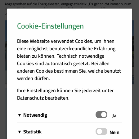
Angesprochen auf die Energiekosten, entgegnet Kalcik: „Es geht nicht immer nur um
Kosten. Die Energie muss leistbar und verfügbar sein. Ist sie nur billig, wird sie
verschwendet.“
Cookie-Einstellungen
Diese Webseite verwendet Cookies, um Ihnen
eine möglichst benutzerfreundliche Erfahrung
bieten zu können. Technisch notwendige
Cookies sind automatisch gesetzt. Bei allen
anderen Cookies bestimmen Sie, welche benutzt
werden dürfen.
Ihre Einstellungen können Sie jederzeit unter
Datenschutz
bearbeiten.
Notwendig
Schalten
Ja
Diese Cookies sind für das Funktionieren der Website
Matomo
Statistik
Schalten
Nein
erforderlich und können daher nicht deaktiviert
Über Matomo, ehemals Piwik, wird die