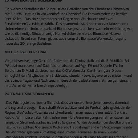
20 JAHRE BIOMASSE WOLKERSDORF
Ein weiteres Standbein der Gruppe ist das Betreiben von drei Biomasse-Heizwerken
mit 5,2 MW Leistung in Wolkersdorf und Obersdorf. Die Fernwärmeleitung beträgt
über 12 km. „Das Holz stammt aus der Region von Waldbauern und zwei
Forstbetrieben“, versichert Kalcik. „Das spannende ist, dass schon vor Jahrzehnten
Unternehmen im Industriepark auf Biomasse gesetzt haben, was sehr weitsichtig war,
wie es die heutige Situation zeigt. Nun wird über ein viertes Biomasse-Heizwerk
diskutiert.“ Grund zum Feiern gibt es auch, denn die Biomasse Wolkersdorf begeht
heuer das 20-jährige Bestehen.
MIT DER KRAFT DER SONNE
Vergleichsweise junge Geschäftsfelder sind die Photovoltaik und die E-Mobilität. Bei
PV setzt man sowohl auf Dachflächen als auch auf Agri-PV und Deponie-PV. Im
Bereich der E-Mobilität bietet man das ÖKI Wolkersdorf Car-Sharing an. Dieses
ermöglicht den Mitgliedern, ein Elektroauto stunden- bzw. tageweise zu mieten – und
das zu jeder Tages- und Nachtzeit. Im Bereich der Ladestationen ist man gemeinsam
mit AAE an der Firma Enercharge beteiligt.
POTENZIALE SIND VORHANDEN
„Das Wichtigste aus meiner Sicht ist, dass wir unsere Energie erneuerbar, dezentral
und regional erzeugen. Das schafft Arbeitsplätze, und die Wertschöpfung bleibt in der
Region. Die Ausbau-Potenziale sind vorhanden, man muss sie nur nutzen“, erklärt
Kalcik. „Wir müssen aber Fahrt aufnehmen. Die Genehmigungsverfahren dauern zu
lange, der Stromnetzausbau ist viel zu langsam. Auf die Bedenken der Bevölkerung ist
natürlich zu achten. Aber gerade Wolkersdorf ist dahingehend eine Vorzeigegemeinde.
Die Windräder gehören zum Alltag, rund um das Biomasse-Heizwerk werden
Wohnbauten errichtet, und die Grundstücke haben auch keine Abwertung erfahren.“