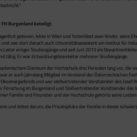
Nachricht.“
 FH Burgenland beteiligt
agenfurt geboren, lebte in Wien und hinterlässt zwei Kinder, seine Eh
d war dort danach auch Universitätsassistent am Institut für Indus
s Leiter einiger Studiengänge und seit Juni 2013 als Departmentleite
 tätig. Er war Entwicklungsteamleiter mehrerer Studiengänge.
kademischem Gremium der Hochschule drei Perioden lang vor, die vie
 war er auch jahrelang Mitglied im Vorstand der Österreichischen F
Ökoenergiefonds und war stellvertretender Vorsitzender des Josef Re
 für Forschung im Burgenland und Stellvertretender Vorsitzender de
ner Familie und Freunden und der Hochschule gehörte seine Leiden
e und bittet darum, die Privatsphäre der Familie in dieser schwieri