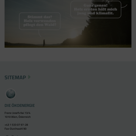
Tracking- und Remarketing-Codes gebündelt
einbauen können. Wenn Sie beispielsweise
Google Analytics über den Tag Manager
einbinden, werden Cookies gesetzt. Diese
Cookies stammen aber von Google Analytics
und nicht vom Tag Manager selbst.
SITEMAP
DIE ÖKOENERGIE
Franz-Josefs Kai 13/4
1010 Wien, Österreich
+43 1 533 07 97-28
Fax-Durchwahl 90