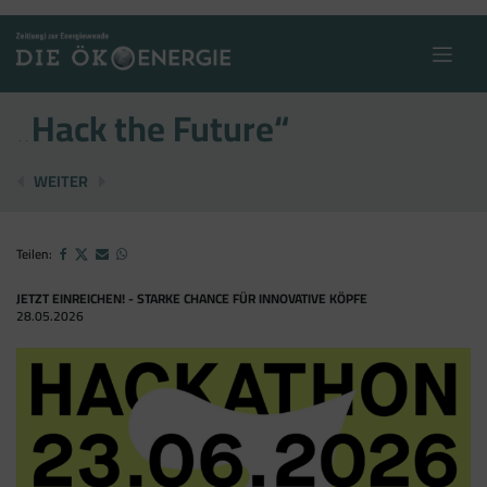
Skip
to
content
„Hack the Future“
IEA-BERICHT: AUSBAU ZU LANGSAM
BUNDESREGIERUNG BESCHLIESST …
WEITER
Teilen:
JETZT EINREICHEN! - STARKE CHANCE FÜR INNOVATIVE KÖPFE
28.05.2026