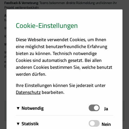
Feedback & Vernetzung
: Teams bekommen direkte Rückmeldung und können ihr
Projekt weiterentwickeln
Auszeichnung
: Die besten Projekte werden im Rahmen einer Abendveranstaltung
feierlich prämiert!
Cookie-Einstellungen
Website:
www.hackthefuture.at
Kontakt:
info@
hackthefuture.at
Diese Webseite verwendet Cookies, um Ihnen
Warum mitmachen?
eine möglichst benutzerfreundliche Erfahrung
Weil gute Ideen Sichtbarkeit verdienen. Hack the Future bietet die Möglichkeit, ein
bieten zu können. Technisch notwendige
Projekt auf eine Bühne zu bringen, Feedback von ExpertInnen und MentorInnen zu
Cookies sind automatisch gesetzt. Bei allen
erhalten und die nächsten Entwicklungsschritte zu schärfen. Die besten
Einreichungen werden ausgezeichnet.
anderen Cookies bestimmen Sie, welche benutzt
werden dürfen.
Ihre Einstellungen können Sie jederzeit unter
Datenschutz
bearbeiten.
Notwendig
Schalten
Ja
AUCH INTERESSANT
Diese Cookies sind für das Funktionieren der Website
Matomo
Statistik
Schalten
Nein
erforderlich und können daher nicht deaktiviert