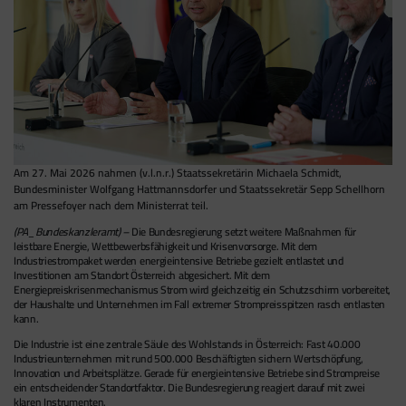
Am 27. Mai 2026 nahmen (v.l.n.r.) Staatssekretärin Michaela Schmidt,
Bundesminister Wolfgang Hattmannsdorfer und Staatssekretär Sepp Schellhorn
am Pressefoyer nach dem Ministerrat teil.
(PA_Bundeskanzleramt) –
Die Bundesregierung setzt weitere Maßnahmen für
leistbare Energie, Wettbewerbsfähigkeit und Krisenvorsorge. Mit dem
Industriestrompaket werden energieintensive Betriebe gezielt entlastet und
Investitionen am Standort Österreich abgesichert. Mit dem
Energiepreiskrisenmechanismus Strom wird gleichzeitig ein Schutzschirm vorbereitet,
der Haushalte und Unternehmen im Fall extremer Strompreisspitzen rasch entlasten
kann.
Die Industrie ist eine zentrale Säule des Wohlstands in Österreich: Fast 40.000
Industrieunternehmen mit rund 500.000 Beschäftigten sichern Wertschöpfung,
Innovation und Arbeitsplätze. Gerade für energieintensive Betriebe sind Strompreise
ein entscheidender Standortfaktor. Die Bundesregierung reagiert darauf mit zwei
klaren Instrumenten.