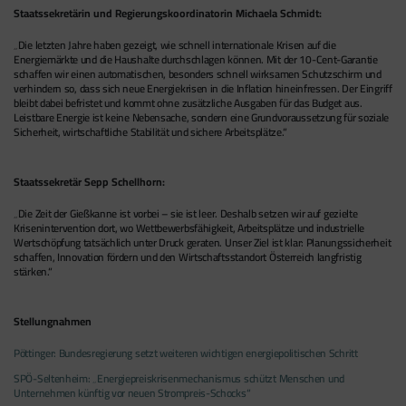
Werbung interessiert sind.
Staatssekretärin und Regierungskoordinatorin Michaela Schmidt:
besuchen.
„Die letzten Jahre haben gezeigt, wie schnell internationale Krisen auf die
Energiemärkte und die Haushalte durchschlagen können. Mit der 10-Cent-Garantie
Google Tag Manager
schaffen wir einen automatischen, besonders schnell wirksamen Schutzschirm und
Der Google Tag Manager setzt keine Cookies
verhindern so, dass sich neue Energiekrisen in die Inflation hineinfressen. Der Eingriff
bleibt dabei befristet und kommt ohne zusätzliche Ausgaben für das Budget aus.
(im leeren Zustand). Der Tag Manager ist nur
Leistbare Energie ist keine Nebensache, sondern eine Grundvoraussetzung für soziale
ein "Container", über den Sie u.a. verschiedene
Sicherheit, wirtschaftliche Stabilität und sichere Arbeitsplätze.“
Tracking- und Remarketing-Codes gebündelt
einbauen können. Wenn Sie beispielsweise
Staatssekretär Sepp Schellhorn:
Google Analytics über den Tag Manager
„Die Zeit der Gießkanne ist vorbei – sie ist leer. Deshalb setzen wir auf gezielte
einbinden, werden Cookies gesetzt. Diese
Krisenintervention dort, wo Wettbewerbsfähigkeit, Arbeitsplätze und industrielle
Cookies stammen aber von Google Analytics
Wertschöpfung tatsächlich unter Druck geraten. Unser Ziel ist klar: Planungssicherheit
schaffen, Innovation fördern und den Wirtschaftsstandort Österreich langfristig
und nicht vom Tag Manager selbst.
stärken.“
Stellungnahmen
Pöttinger: Bundesregierung setzt weiteren wichtigen energiepolitischen Schritt
SPÖ-Seltenheim: „Energiepreiskrisenmechanismus schützt Menschen und
Unternehmen künftig vor neuen Strompreis-Schocks“