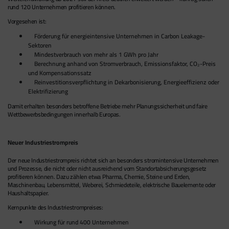
rund 120 Unternehmen profitieren können.
Vorgesehen ist:
Förderung für energieintensive Unternehmen in Carbon Leakage-
Sektoren
Mindestverbrauch von mehr als 1 GWh pro Jahr
Berechnung anhand von Stromverbrauch, Emissionsfaktor, CO₂-Preis
und Kompensationssatz
Reinvestitionsverpflichtung in Dekarbonisierung, Energieeffizienz oder
Elektrifizierung
Damit erhalten besonders betroffene Betriebe mehr Planungssicherheit und faire
Wettbewerbsbedingungen innerhalb Europas.
Neuer Industriestrompreis
Der neue Industriestrompreis richtet sich an besonders stromintensive Unternehmen
und Prozesse, die nicht oder nicht ausreichend vom Standortabsicherungsgesetz
profitieren können. Dazu zählen etwa Pharma, Chemie, Steine und Erden,
Maschinenbau, Lebensmittel, Weberei, Schmiedeteile, elektrische Bauelemente oder
Haushaltspapier.
Kernpunkte des Industriestrompreises:
Wirkung für rund 400 Unternehmen