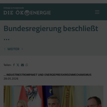
Skip
to
content
Bundesregierung beschließt
…
"HACK THE FUTURE"
,,STROM VERBINDET“
WEITER
Teilen:
… INDUSTRIESTROMPAKET UND ENERGIEPREISKRISENMECHANISMUS
28.05.2026