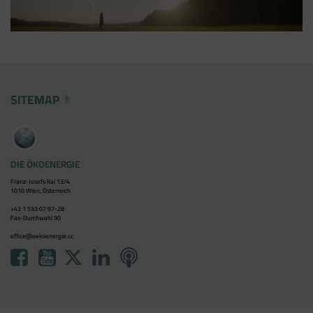
SITEMAP
DIE ÖKOENERGIE
Franz-Josefs Kai 13/4
1010 Wien, Österreich
+43 1 533 07 97-28
Fax-Durchwahl 90
office@oekoenergie.cc