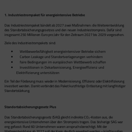
1. Industriestrompaket für energieintensive Betriebe
Das Industriestrompaket bündelt ab 2027 zwei Maßnahmen: die Weiterentwicklung
des Standortabsicherungsgesetzes und den neuen Industriestrompreis. Dafür sind
insgesamt 250 Millionen Euro pro Jahr für den Zeitraum 2027 bis 2029 vorgesehen.
Ziele des Industriestrompakets sind:
Wettbewerbsfähigkeit energieintensiver Betriebe sichern
Carbon Leakage und Standortverlagerungen verhindern
faire Bedingungen im europäischen Wettbewerb schaffen
Investitionen in Dekarbonisierung, Energieeffizienz und
Elektrifizierung unterstützen
Ein Teil der Förderung muss wieder in Modernisierung, Effizienz oder Elektrifizierung
investiert werden. Damit verbindet das Paket kurzfristige Entlastung mit langfristiger
Standortstärkung.
Standortabsicherungsgesetz Plus
Das Standortabsicherungsgesetz (SAG) gleicht indirekte CO₂-Kosten aus, die
energieintensive Unternehmen über den Strompreis tragen. Das bisherige SAG war
eng gefasst: Rund 60 Unternehmen waren anspruchsberechtigt. Mit der
Weiterentwicklung ab 2027 soll der Kreis deutlich erweitert werden – künftig sollen