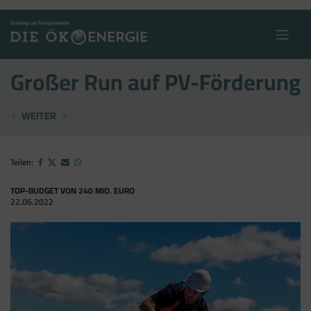
Skip
to
content
Großer Run auf PV-Förderung
HEIMISCHE BIOMASSE ZUR ABSICHERUNG
15 % WENIGER SPRITVERBRAUCH BRINGT ...
WEITER
Teilen:
TOP-BUDGET VON 240 MIO. EURO
22.06.2022