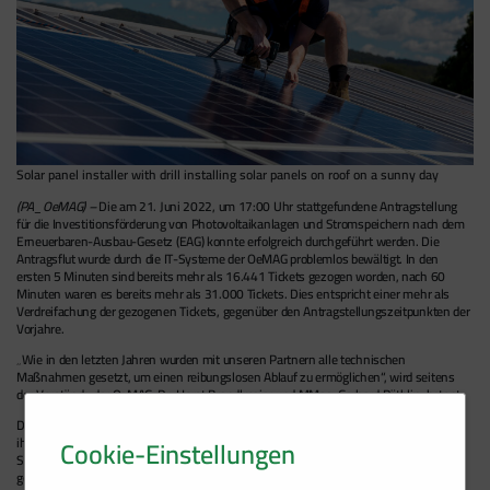
Solar panel installer with drill installing solar panels on roof on a sunny day
(PA_OeMAG) –
Die am 21. Juni 2022, um 17:00 Uhr stattgefundene Antragstellung
für die Investitionsförderung von Photovoltaikanlagen und Stromspeichern nach dem
Erneuerbaren-Ausbau-Gesetz (EAG) konnte erfolgreich durchgeführt werden. Die
Antragsflut wurde durch die IT-Systeme der OeMAG problemlos bewältigt. In den
ersten 5 Minuten sind bereits mehr als 16.441 Tickets gezogen worden, nach 60
Minuten waren es bereits mehr als 31.000 Tickets. Dies entspricht einer mehr als
Verdreifachung der gezogenen Tickets, gegenüber den Antragstellungszeitpunkten der
Vorjahre.
„Wie in den letzten Jahren wurden mit unseren Partnern alle technischen
Maßnahmen gesetzt, um einen reibungslosen Ablauf zu ermöglichen“, wird seitens
der Vorstände der OeMAG, Dr. Horst Brandlmaier und MMag. Gerhard Röthlin, betont.
Die Antragsteller haben nun ab Mittwoch (22. Juni 2022, 11 Uhr) sieben Tage Zeit,
ihren Antrag zu vervollständigen. Für den Ausbau von Photovoltaikanlagen und
Cookie-Einstellungen
Stromspeichern stehen 2022 insgesamt 240 Mio. Euro für die Investitionsförderung
gemäß EAG zur Verfügung – damit ist das Budget so hoch wie nie zuvor.