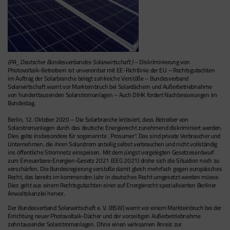
(PA_Deutscher Bundesverbandes Solarwirtschaft )
– Diskriminierung von
Photovoltaik-Betreibern ist unvereinbar mit EE-Richtlinie der EU – Rechtsgutachten
im Auftrag der Solarbranche belegt zahlreiche Verstöße – Bundesverband
Solarwirtschaft warnt vor Markteinbruch bei Solardächern und Außerbetriebnahme
von hunderttausenden Solarstromanlagen – Auch DIHK fordert Nachbesserungen im
Bundestag.
Berlin, 12. Oktober 2020 – Die Solarbranche kritisiert, dass Betreiber von
Solarstromanlagen durch das deutsche Energierecht zunehmend diskriminiert werden.
Dies gelte insbesondere für sogenannte „Prosumer“. Das sind private Verbraucher und
Unternehmen, die ihren Solarstrom anteilig selbst verbrauchen und nicht vollständig
ins öffentliche Stromnetz einspeisen. Mit dem jüngst vorgelegten Gesetzesentwurf
zum Erneuerbare-Energien-Gesetz 2021 (EEG 2021) drohe sich die Situation noch zu
verschärfen. Die Bundesregierung verstoße damit gleich mehrfach gegen europäisches
Recht, das bereits im kommenden Jahr in deutsches Recht umgesetzt werden müsse.
Dies geht aus einem Rechtsgutachten einer auf Energierecht spezialisierten Berliner
Anwaltskanzlei hervor.
Der Bundesverband Solarwirtschaft e. V. (BSW) warnt vor einem Markteinbruch bei der
Errichtung neuer Photovoltaik-Dächer und der vorzeitigen Außerbetriebnahme
zehntausender Solarstromanlagen. Ohne einen wirksamen Anreiz zur