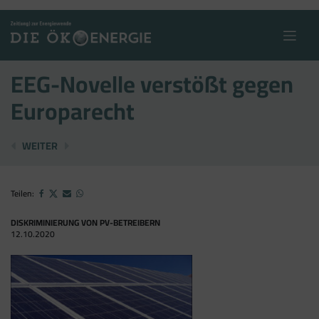
Skip
to
content
EEG-Novelle verstößt gegen
Europarecht
FEINSTAUBEMISSIONEN ZURÜCKGEGANGEN
„GRÜNER ASPHALT“
WEITER
Teilen:
DISKRIMINIERUNG VON PV-BETREIBERN
12.10.2020