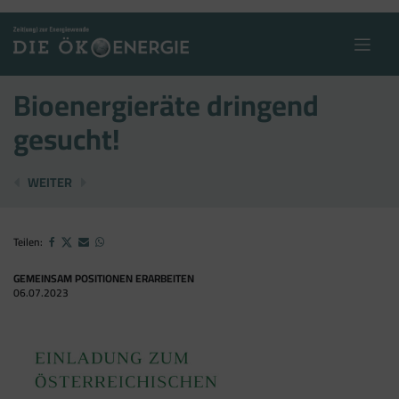
Skip
to
content
Bioenergieräte dringend
gesucht!
7. BIBERFEST
KRITIK AM NEKP
WEITER
Teilen:
GEMEINSAM POSITIONEN ERARBEITEN
06.07.2023