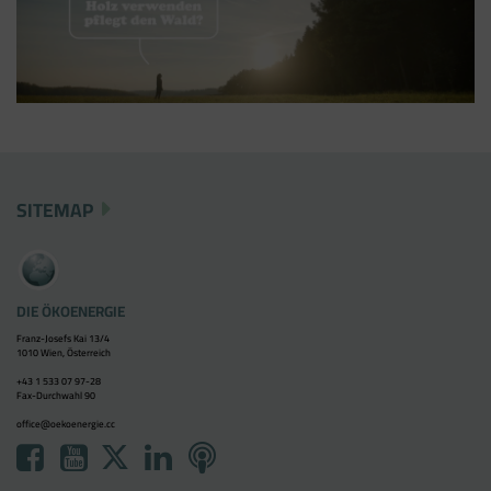
SITEMAP
DIE ÖKOENERGIE
Franz-Josefs Kai 13/4
1010 Wien, Österreich
+43 1 533 07 97-28
Fax-Durchwahl 90
office@oekoenergie.cc