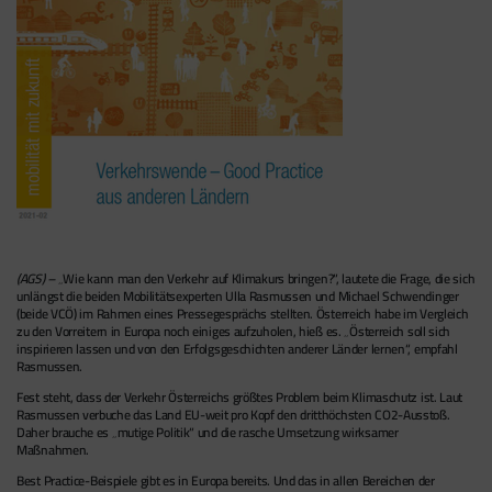
(AGS) –
„Wie kann man den Verkehr auf Klimakurs bringen?“, lautete die Frage, die sich
unlängst die beiden Mobilitätsexperten Ulla Rasmussen und Michael Schwendinger
(beide VCÖ) im Rahmen eines Pressegesprächs stellten. Österreich habe im Vergleich
zu den Vorreitern in Europa noch einiges aufzuholen, hieß es. „Österreich soll sich
inspirieren lassen und von den Erfolgsgeschichten anderer Länder lernen“, empfahl
Rasmussen.
Fest steht, dass der Verkehr Österreichs größtes Problem beim Klimaschutz ist. Laut
Rasmussen verbuche das Land EU-weit pro Kopf den dritthöchsten CO2-Ausstoß.
Daher brauche es „mutige Politik“ und die rasche Umsetzung wirksamer
Maßnahmen.
Best Practice-Beispiele gibt es in Europa bereits. Und das in allen Bereichen der