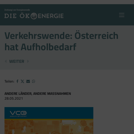
Skip
to
content
Verkehrswende: Österreich
hat Aufholbedarf
ÖBF: SEHR GUTES ERGEBNIS
HOLZ DECKT 40 % DER RAUMWÄRME
WEITER
Teilen:
ANDERE LÄNDER, ANDERE MASSNAHMEN
28.05.2021