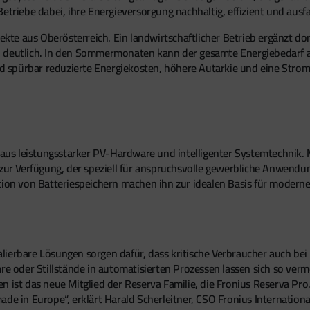
triebe dabei, ihre Energieversorgung nachhaltig, effizient und ausfal
jekte aus Oberösterreich. Ein landwirtschaftlicher Betrieb ergänzt do
h deutlich. In den Sommermonaten kann der gesamte Energiebedarf 
spürbar reduzierte Energiekosten, höhere Autarkie und eine Stromve
n aus leistungsstarker PV-Hardware und intelligenter Systemtechnik. 
 zur Verfügung, der speziell für anspruchsvolle gewerbliche Anwend
tion von Batteriespeichern machen ihn zur idealen Basis für moderne
ierbare Lösungen sorgen dafür, dass kritische Verbraucher auch bei N
e oder Stillstände in automatisierten Prozessen lassen sich so vermei
 ist das neue Mitglied der Reserva Familie, die Fronius Reserva Pro. 
de in Europe“, erklärt Harald Scherleitner, CSO Fronius International