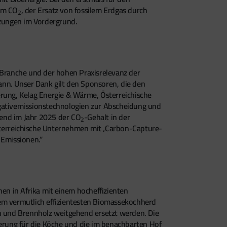
em CO
, der Ersatz von fossilem Erdgas durch
2
izungen im Vordergrund.
r Branche und der hohen Praxisrelevanz der
ann. Unser Dank gilt den Sponsoren, die den
erung, Kelag Energie & Wärme, Österreichische
egativemissionstechnologien zur Abscheidung und
rend im Jahr 2025 der CO
-Gehalt in der
2
sterreichische Unternehmen mit ‚Carbon-Capture-
 Emissionen.“
hen in Afrika mit einem hocheffizienten
dem vermutlich effizientesten Biomassekochherd
en und Brennholz weitgehend ersetzt werden. Die
erung für die Köche und die im benachbarten Hof