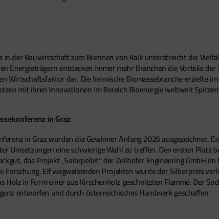
s in der Bauwirtschaft zum Brennen von Kalk unterstreicht die Viel
len Energieträgern entdecken immer mehr Branchen die Vorteile der Hol
 Wirtschaftsfaktor dar. Die heimische Biomassebranche erzielte i
etzen mit ihren Innovationen im Bereich Bioenergie weltweit Spitze
ssekonferenz in Graz
erenz in Graz wurden die Gewinner Anfang 2026 ausgezeichnet. Eine
chter Umsetzungen eine schwierige Wahl zu treffen. Den ersten Platz 
ckgut, das Projekt „Solarpellet“ der Zellhofer Engineering GmbH im 
 Forschung. Elf wegweisenden Projekten wurde der Silberpreis verli
 Holz in Form einer aus Kirschenholz geschnitzten Flamme. Der Socke
lligenz entworfen und durch österreichisches Handwerk geschaffen.