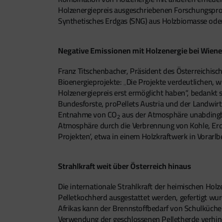
Holzenergiepreis ausgeschriebenen Forschungspr
Synthetisches Erdgas (SNG) aus Holzbiomasse ode
Negative Emissionen mit Holzenergie bei Wiene
Franz Titschenbacher, Präsident des Österreichisc
Bioenergieprojekte: „Die Projekte verdeutlichen,
Holzenergiepreis erst ermöglicht haben“, bedankt 
Bundesforste, proPellets Austria und der Landwir
Entnahme von CO
aus der Atmosphäre unabdingbar
2
Atmosphäre durch die Verbrennung von Kohle, Erdö
Projekten‘, etwa in einem Holzkraftwerk in Vorarl
Strahlkraft weit über Österreich hinaus
Die internationale Strahlkraft der heimischen Holz
Pelletkochherd ausgestattet werden, gefertigt wu
Afrikas kann der Brennstoffbedarf von Schulküchen
Verwendung der geschlossenen Pelletherde verhin