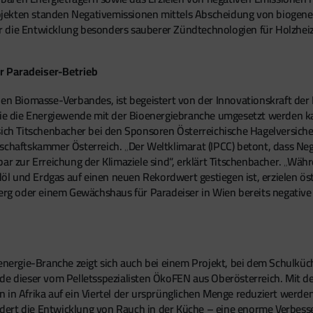
ojekten standen Negativemissionen mittels Abscheidung von biogen
r die Entwicklung besonders sauberer Zündtechnologien für Holzhe
r Paradeiser-Betrieb
hen Biomasse-Verbandes, ist begeistert von der Innovationskraft de
 wie die Energiewende mit der Bioenergiebranche umgesetzt werden k
sich Titschenbacher bei den Sponsoren Österreichische Hagelversich
tschaftskammer Österreich. „Der Weltklimarat (IPCC) betont, dass N
 zur Erreichung der Klimaziele sind“, erklärt Titschenbacher. „Wäh
l und Erdgas auf einen neuen Rekordwert gestiegen ist, erzielen ö
berg oder einem Gewächshaus für Paradeiser in Wien bereits negative
energie-Branche zeigt sich auch bei einem Projekt, bei dem Schulküc
rde dieser vom Pelletsspezialisten ÖkoFEN aus Oberösterreich. Mit 
 in Afrika auf ein Viertel der ursprünglichen Menge reduziert werd
dert die Entwicklung von Rauch in der Küche – eine enorme Verbess