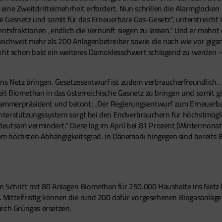
ine Zweitdrittelmehrheit erfordert. Nun schrillen die Alarmglocken b
che Gasnetz und somit für das Erneuerbare Gas-Gesetz“, unterstreic
tsfraktionen „endlich die Vernunft siegen zu lassen.“ Und er mahnt ei
rreichweit mehr als 200 Anlagenbetreiber sowie die nach wie vor giga
roht schon bald ein weiteres Damoklesschwert schlagend zu werden 
ns Netz bringen. Gesetzesentwurf ist zudem verbraucherfreundlich. „
Zeit Biomethan in das österreichische Gasnetz zu bringen und somit gi
r Kammerpräsident und betont: „Der Regierungsentwurf zum Erneuerba
terstützungssystem sorgt bei den Endverbrauchern für höchstmöglic
utsam vermindert.“ Diese lag im April bei 81 Prozent (Wintermonate
m höchsten Abhängigkeitsgrad. In Dänemark hingegen sind bereits 
n Schritt mit 80 Anlagen Biomethan für 250.000 Haushalte ins Netz
 Mittelfristig können die rund 200 dafür vorgesehenen Biogasanlag
urch Grüngas ersetzen.