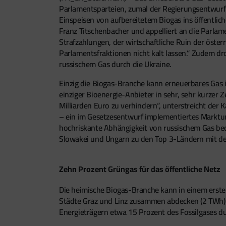
Parlamentsparteien, zumal der Regierungsentwurf e
Einspeisen von aufbereitetem Biogas ins öffentli
Franz Titschenbacher und appelliert an die Parlamen
Strafzahlungen, der wirtschaftliche Ruin der öste
Parlamentsfraktionen nicht kalt lassen.“ Zudem d
russischem Gas durch die Ukraine.
Einzig die Biogas-Branche kann erneuerbares Gas i
einziger Bioenergie-Anbieter in sehr, sehr kurzer 
Milliarden Euro zu verhindern“, unterstreicht de
– ein im Gesetzesentwurf implementiertes Marktun
hochriskante Abhängigkeit von russischem Gas bede
Slowakei und Ungarn zu den Top 3-Ländern mit de
Zehn Prozent Grüngas für das öffentliche Netz
Die heimische Biogas-Branche kann in einem erste
Städte Graz und Linz zusammen abdecken (2 TWh).
Energieträgern etwa 15 Prozent des Fossilgases d