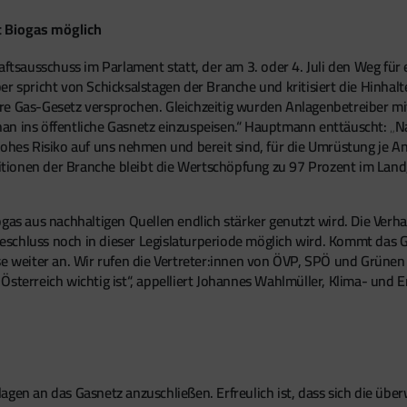
t Biogas möglich
haftsausschuss im Parlament statt, der am 3. oder 4. Juli den Weg fü
er spricht von Schicksalstagen der Branche und kritisiert die Hinha
re Gas-Gesetz versprochen. Gleichzeitig wurden Anlagenbetreiber mi
an ins öffentliche Gasnetz einzuspeisen.“ Hauptmann enttäuscht: „N
hohes Risiko auf uns nehmen und bereit sind, für die Umrüstung je A
stitionen der Branche bleibt die Wertschöpfung zu 97 Prozent im Lan
iogas aus nachhaltigen Quellen endlich stärker genutzt wird. Die V
schluss noch in dieser Legislaturperiode möglich wird. Kommt das Ge
se weiter an. Wir rufen die Vertreter:innen von ÖVP, SPÖ und Grünen
Österreich wichtig ist“, appelliert Johannes Wahlmüller, Klima- un
agen an das Gasnetz anzuschließen. Erfreulich ist, dass sich die üb