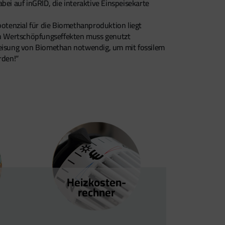
i auf inGRID, die interaktive Einspeisekarte
otenzial für die Biomethanproduktion liegt
len Wertschöpfungseffekten muss genutzt
speisung von Biomethan notwendig, um mit fossilem
rden!“
Heizkosten­
rechner