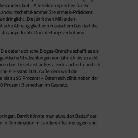
esonders laut. „Alle Fakten sprechen für ein
ht Landwirtschaftskammer Steiermark-Präsident
ndringlich: „Die jährlichen Milliarden-
ntische Abhängigkeit von russischem Gas darf die
– das angedrohte Durchleitungsverbot von
Die österreichische Biogas-Branche schafft es als
gantische Strafzahlungen von jährlich bis zu acht
ren Gas-Gesetz ist äußerst verbraucherfreundlich
he Preisstabilität. Außerdem wird die
 bis zu 95 Prozent) – Österreich zählt neben der
80 Prozent Biomethan im Gasnetz.
 bringen. Damit könnte man etwa den Bedarf der
en in Kombination mit anderen Technologien und