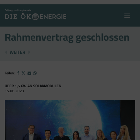
Skip
to
content
Rahmenvertrag geschlossen
TAG DER KLEINWASSERKRAFT
ZWEITER PV-FÖRDERCALL GESTARTET
WEITER
Teilen:
ÜBER 1,5 GW AN SOLARMODULEN
15.06.2023