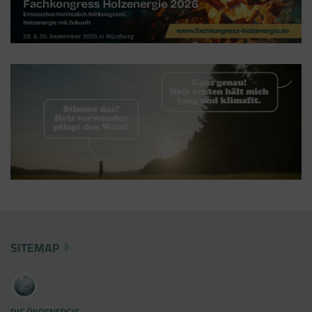
(im leeren Zustand). Der Tag Manager ist nur
ein "Container", über den Sie u.a. verschiedene
Tracking- und Remarketing-Codes gebündelt
einbauen können. Wenn Sie beispielsweise
Google Analytics über den Tag Manager
einbinden, werden Cookies gesetzt. Diese
Cookies stammen aber von Google Analytics
und nicht vom Tag Manager selbst.
SITEMAP
DIE ÖKOENERGIE