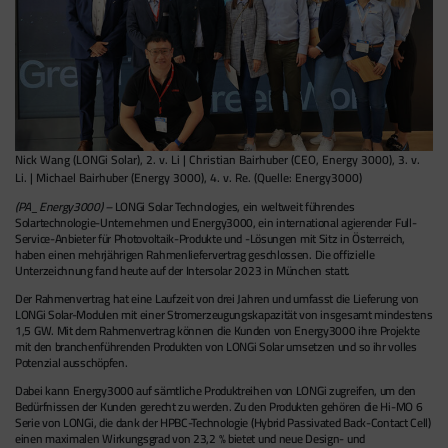
Nick Wang (LONGi Solar), 2. v. Li | Christian Bairhuber (CEO, Energy 3000), 3. v.
Li. | Michael Bairhuber (Energy 3000), 4. v. Re. (Quelle: Energy3000)
(PA_Energy3000) –
LONGi Solar Technologies, ein weltweit führendes
Solartechnologie-Unternehmen und Energy3000, ein international agierender Full-
Service-Anbieter für Photovoltaik-Produkte und -Lösungen mit Sitz in Österreich,
haben einen mehrjährigen Rahmenliefervertrag geschlossen. Die offizielle
Unterzeichnung fand heute auf der Intersolar 2023 in München statt.
Der Rahmenvertrag hat eine Laufzeit von drei Jahren und umfasst die Lieferung von
LONGi Solar-Modulen mit einer Stromerzeugungskapazität von insgesamt mindestens
1,5 GW. Mit dem Rahmenvertrag können die Kunden von Energy3000 ihre Projekte
mit den branchenführenden Produkten von LONGi Solar umsetzen und so ihr volles
Potenzial ausschöpfen.
Dabei kann Energy3000 auf sämtliche Produktreihen von LONGi zugreifen, um den
Bedürfnissen der Kunden gerecht zu werden. Zu den Produkten gehören die Hi-MO 6
Serie von LONGi, die dank der HPBC-Technologie (Hybrid Passivated Back-Contact Cell)
einen maximalen Wirkungsgrad von 23,2 % bietet und neue Design- und