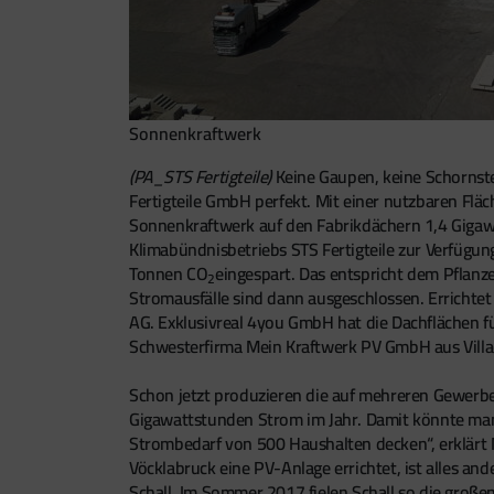
Sonnenkraftwerk
(PA_STS Fertigteile)
Keine Gaupen, keine Schornste
Fertigteile GmbH perfekt. Mit einer nutzbaren Fl
Sonnenkraftwerk auf den Fabrikdächern 1,4 Gigaw
Klimabündnisbetriebs STS Fertigteile zur Verfügun
Tonnen CO
eingespart. Das entspricht dem Pflanz
2
Stromausfälle sind dann ausgeschlossen. Errichte
AG. Exklusivreal 4you GmbH hat die Dachflächen fü
Schwesterfirma Mein Kraftwerk PV GmbH aus Villa
Schon jetzt produzieren die auf mehreren Gewerbe
Gigawattstunden Strom im Jahr. Damit könnte man 1
Strombedarf von 500 Haushalten decken“, erklärt 
Vöcklabruck eine PV-Anlage errichtet, ist alles an
Schall. Im Sommer 2017 fielen Schall so die große