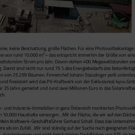
ine, keine Beschattung, große Flächen. Für eine Photovoltaikanlage
2
äche von rund 10.000 m
– das entspricht immerhin der Größe von eine
attstunden Strom pro Jahr. Davon stehen 400 Megawattstunden vorr
g. Damit sind nicht nur rund 75 % des Energiebedarfs des Betonferti
en von 25.259 Bäumen. Firmenchef Johann Staudinger peilt unterdess
t und finanziert wird das PV-Kraftwerk von der Exklusivreal 4you 
r 25 Jahre gemietet und rund zwei Millionen Euro in das Solarkraftw
ch.
- und Industrie-Immobilien in ganz Österreich montierten Photovol
0.000 Haushalte versorgen. „Mit der Fläche, die wir auf den Dächern
Mein Kraftwerk-Geschäftsführer Gerhard Schall. Dass das Unternehm
dere als ein Zufall. „Wir sind ständig auf der Suche nach geeigneten 
n, durchgängigen und nicht beschatteten Dachflächen von STS als be