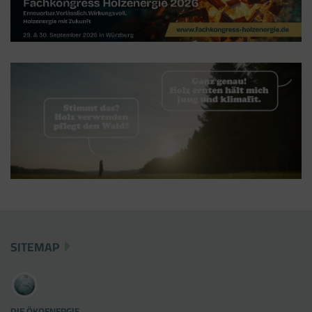
(im leeren Zustand). Der Tag Manager ist nur
ein "Container", über den Sie u.a. verschiedene
Tracking- und Remarketing-Codes gebündelt
einbauen können. Wenn Sie beispielsweise
Google Analytics über den Tag Manager
einbinden, werden Cookies gesetzt. Diese
Cookies stammen aber von Google Analytics
und nicht vom Tag Manager selbst.
SITEMAP
DIE ÖKOENERGIE