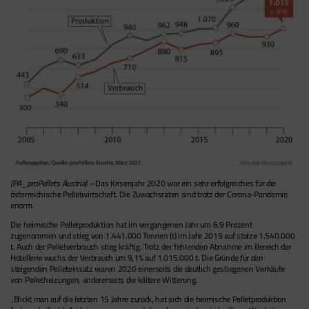
(PA_proPellets Austria) –
Das Krisenjahr 2020 war ein sehr erfolgreiches für die
österreichische Pelletwirtschaft. Die Zuwachsraten sind trotz der Corona-Pandemie
enorm.
Die heimische Pelletproduktion hat im vergangenen Jahr um 6,9 Prozent
zugenommen und stieg von 1.441.000 Tonnen (t) im Jahr 2019 auf stolze 1.540.000
t. Auch der Pelletverbrauch stieg kräftig. Trotz der fehlenden Abnahme im Bereich der
Hotellerie wuchs der Verbrauch um 9,1% auf 1.015.000 t. Die Gründe für den
steigenden Pelleteinsatz waren 2020 einerseits die deutlich gestiegenen Verkäufe
von Pelletheizungen, andererseits die kältere Witterung.
„Blickt man auf die letzten 15 Jahre zurück, hat sich die heimische Pelletproduktion