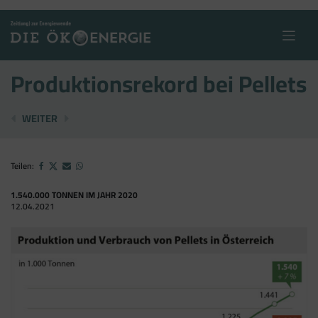
Skip
to
content
Produktionsrekord bei Pellets
ENERGIEBERICHT DER STADT WIEN ONLINE
ZU WARM, ZU FEUCHT, ZU STÜRMISCH
WEITER
Teilen:
1.540.000 TONNEN IM JAHR 2020
12.04.2021