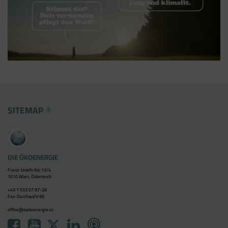
SITEMAP
DIE ÖKOENERGIE
Franz-Josefs Kai 13/4
1010 Wien, Österreich
+43 1 533 07 97-28
Fax-Durchwahl 90
office@oekoenergie.cc