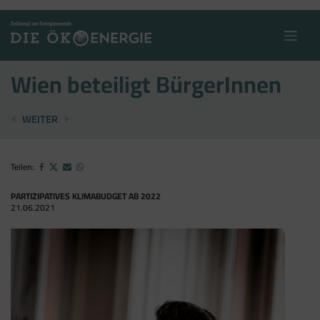
Skip
to
content
Wien beteiligt BürgerInnen
LIEBER SOLARANLAGEN AM DACH ...
STABILES EAG GEFORDERT!
WEITER
Teilen:
PARTIZIPATIVES KLIMABUDGET AB 2022
21.06.2021