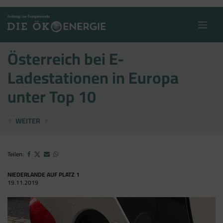
Skip
to
content
Österreich bei E-
Ladestationen in Europa
unter Top 10
100. HANDWERKSBETRIEB IN UNTERNEHMENSNETZ
30 JAHRE ÖKOSOZIALE MARKTWIRTSCHAFT
WEITER
Teilen:
NIEDERLANDE AUF PLATZ 1
19.11.2019