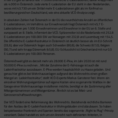
als 4.000 in Österreich. Jede vierte E-Ladestation der EU steht in den Niederlanden,
wo es mit 43.730 um ein Drittel mehr E-Ladestationen gibt als im fünfmal so
bevölkerungsreichen Deutschland, wie eine aktuelle VCÖ-Analyse zeigt.
In absoluten Zahlen hat Österreich in der EU die neunthöchste Anzahl an öffentlichen
E-Ladestationen, im Verhältnis zur Einwohnerzahl liegt Österreich mit 45,7 E-
Ladestationen pro 1.000 Einwohnerinnen und Einwohner in der EU an 6. Stelle und
europaweit an 8. Stelle, informiert der VCÖ. Spitzenreiter ist die Niederlande mit 252,8
E-Ladestationen pro 100.000 EW vor Norwegen mit 232,8 und Luxemburg mit 154,5.
Die öffentliche E-Ladeinfrastruktur in Österreich ist deutlich besser als im EU-Schnitt
(33,6), aber vor Österreich liegen auch Schweden (80,8), die Schweiz (67,0), Belgien
(50,7) und sehr knapp Dänemark (45,8). EU-Schlusslicht ist Griechenland mit nur 0,5
E-Ladestationen pro 100.000 Personen.
Österreichweit gibt es derzeit mehr als 28.000 E-Pkw, im Jahr 2020 ist mit rund
50.000 E-Pkw zu rechnen. „Mit der Zunahme der E-Fahrzeuge ist auch die
Ladeinfrastruktur auszubauen. E-Pkw werden hauptsächlich zu Hause geladen. Und
genau hier gibt es bei Wohnhausanlagen aufgrund des Wohnrechts einen großen
Mangel an Ladeinfrastruktur“, stellt VCÖ-Experte Markus Gansterer fest. Wenn ein
einzelner Wohnungseigentümer auf eigene Kosten eine so genannte Wallbox in der
Garage einer Wohnhausanlage installieren möchte, benötigt er die Zustimmung aller
Miteigentümerinnen und Miteigentümer. Ähnlich ist es bei Miet- und
Genossenschaftswohnungen.
Der VCÖ fordert eine Reformierung des Wohnrechts. Bestehende rechtliche Barrieren
für den Ausbau der E-Ladeinfrastruktur in Wohngebäuden sind abzubauen. So haben
beispielsweise Frankreich und Spanien bereits das sogenannte „Right to Plug“-Prinzip
verankert. Dabei handelt es sich um ein Anrecht nach definierten Kriterien, in