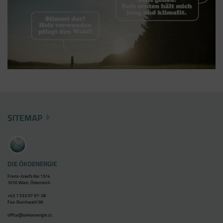
SITEMAP
DIE ÖKOENERGIE
Franz-Josefs Kai 13/4
1010 Wien, Österreich
+43 1 533 07 97-28
Fax-Durchwahl 90
office@oekoenergie.cc