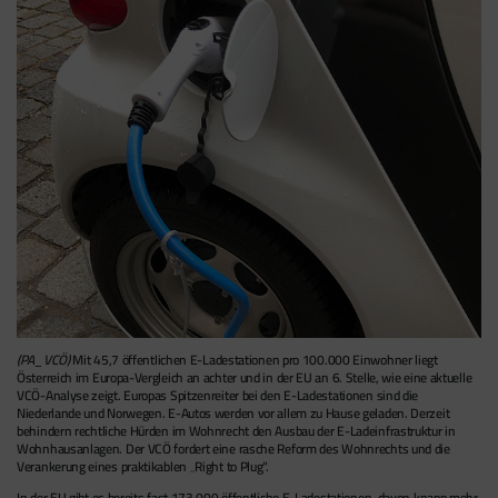
(PA_VCÖ)
Mit 45,7 öffentlichen E-Ladestationen pro 100.000 Einwohner liegt
Österreich im Europa-Vergleich an achter und in der EU an 6. Stelle, wie eine aktuelle
VCÖ-Analyse zeigt. Europas Spitzenreiter bei den E-Ladestationen sind die
Niederlande und Norwegen. E-Autos werden vor allem zu Hause geladen. Derzeit
behindern rechtliche Hürden im Wohnrecht den Ausbau der E-Ladeinfrastruktur in
Wohnhausanlagen. Der VCÖ fordert eine rasche Reform des Wohnrechts und die
Verankerung eines praktikablen „Right to Plug“.
In der EU gibt es bereits fast 173.000 öffentliche E-Ladestationen, davon knapp mehr