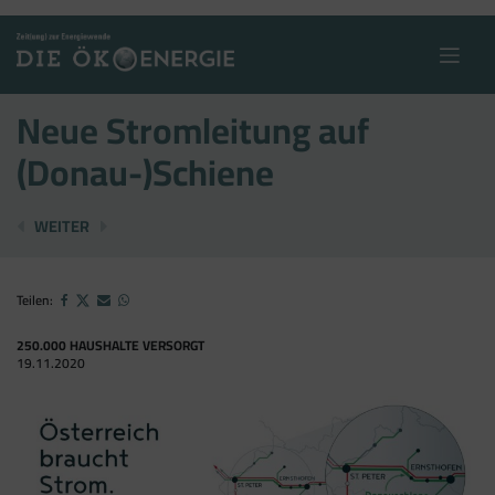
Skip
to
content
Neue Stromleitung auf
(Donau-)Schiene
EAG-VERZÖGERUNG FÜR EEÖ NACHVOLLZIEHBAR
ERFOLGREICHER ONLINE-EVENT
WEITER
Teilen:
250.000 HAUSHALTE VERSORGT
19.11.2020