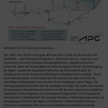
Netzkarte 220-kV-Leitung Donauschiene.
(PA_APG) –
Die 220-kV-Leitung der APG vom UW St. Peter am Hart bis zum UW
Ernsthofen – auch Donauschiene genannt – führt durch das Inn-, Hausruck- und
Traunviertel und ist eine wichtige Versorgungsleitung im oberösterreichischen
Stromnetz. Neben der Notwendigkeit der Absicherung der sicheren Stromversorgung
der Region, standen die Kapazitätserfordernisse der Stromzukunft durch die
Energiewende und der Zustand der Altleitung im Vordergrund der Investition. „Durch
einen leistungsstarken Ersatzneubau der Donauschiene ist diese nun fit für die
zukünftigen Anforderungen einer sicheren Stromversorgung in dieser Region. Die
Übertragungskapazität wurde mehr als verdoppelt und neben der bereits vorhandenen
Einspeisung des Donaukraftwerks Aschach schafft die neue Leitung auch zusätzliche
Kapazitäten für die Integration von erneuerbaren Energiequellen zur Versorgung der
Stromkunden in Oberösterreich. Ein wichtiger Baustein in Richtung Energiewende und
Versorgungssicherheit in der Region und Österreich“, erklärt Gerhard Christiner,
technischer Vorstand der APG. Auch aus wirtschaftlicher Perspektive spielt die