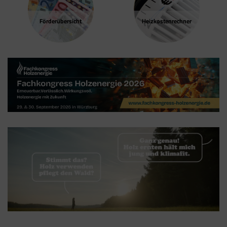
Google Tag Manager
Förder­übersicht
Heizkosten­rechner
Der Google Tag Manager setzt keine Cookies
(im leeren Zustand). Der Tag Manager ist nur
ein "Container", über den Sie u.a. verschiedene
Tracking- und Remarketing-Codes gebündelt
einbauen können. Wenn Sie beispielsweise
Google Analytics über den Tag Manager
einbinden, werden Cookies gesetzt. Diese
Cookies stammen aber von Google Analytics
und nicht vom Tag Manager selbst.