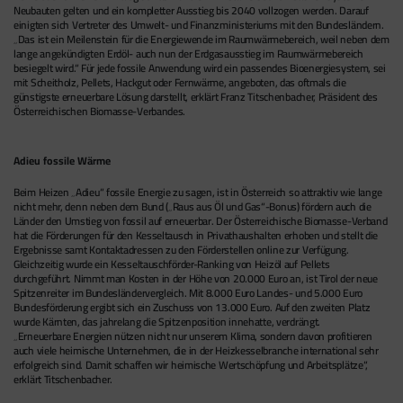
Neubauten gelten und ein kompletter Ausstieg bis 2040 vollzogen werden. Darauf
einigten sich Vertreter des Umwelt- und Finanzministeriums mit den Bundesländern.
Das ist ein Meilenstein für die Energiewende im Raumwärmebereich, weil neben dem
lange angekündigten Erdöl- auch nun der Erdgasausstieg im Raumwärmebereich
besiegelt wird.
Für jede fossile Anwendung wird ein passendes Bioenergiesystem, sei
mit Scheitholz, Pellets, Hackgut oder Fernwärme, angeboten, das oftmals die
günstigste erneuerbare Lösung darstellt, erklärt Franz Titschenbacher, Präsident des
Österreichischen Biomasse-Verbandes.
Adieu fossile Wärme
Beim Heizen „Adieu“ fossile Energie zu sagen, ist in Österreich so attraktiv wie lange
nicht mehr, denn neben dem Bund („Raus aus Öl und Gas“-Bonus) fördern auch die
Länder den Umstieg von fossil auf erneuerbar. Der Österreichische Biomasse-Verband
hat die Förderungen für den Kesseltausch in Privathaushalten erhoben und stellt die
Ergebnisse samt Kontaktadressen zu den Förderstellen online zur Verfügung.
Gleichzeitig wurde ein Kesseltauschförder-Ranking von Heizöl auf Pellets
durchgeführt. Nimmt man Kosten in der Höhe von 20.000 Euro an, ist Tirol der neue
Spitzenreiter im Bundesländervergleich. Mit 8.000 Euro Landes- und 5.000 Euro
Bundesförderung ergibt sich ein Zuschuss von 13.000 Euro. Auf den zweiten Platz
wurde Kärnten, das jahrelang die Spitzenposition innehatte, verdrängt.
„Erneuerbare Energien nützen nicht nur unserem Klima, sondern davon profitieren
auch viele heimische Unternehmen, die in der Heizkesselbranche international sehr
erfolgreich sind. Damit schaffen wir heimische Wertschöpfung und Arbeitsplätze“,
erklärt Titschenbacher.