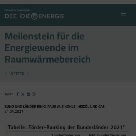
Skip
to
content
Meilenstein für die
Energiewende im
Raumwärmebereich
UNZUREICHENDER KOMPROMISS
NICHT MIT ERNEUERBAREN GLEICHZUSTELL
WEITER
Teilen:
BUND UND LÄNDER EINIG: RAUS AUS KOHLE, HEIZÖL UND GAS
21.04.2021