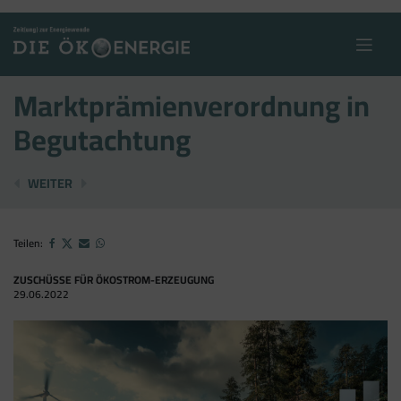
Skip
to
content
Marktprämienverordnung in
Begutachtung
AUSGEZEICHNETE APP …
BUND STARTET BIOÖKONOMIE-NETZWERK
WEITER
Teilen:
ZUSCHÜSSE FÜR ÖKOSTROM-ERZEUGUNG
29.06.2022