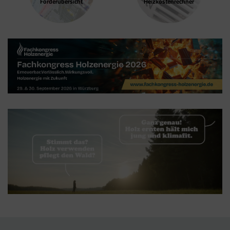
Förder­übersicht
Heizkosten­rechner
Google Tag Manager
Der Google Tag Manager setzt keine Cookies
(im leeren Zustand). Der Tag Manager ist nur
ein "Container", über den Sie u.a. verschiedene
Tracking- und Remarketing-Codes gebündelt
einbauen können. Wenn Sie beispielsweise
Google Analytics über den Tag Manager
einbinden, werden Cookies gesetzt. Diese
Cookies stammen aber von Google Analytics
und nicht vom Tag Manager selbst.