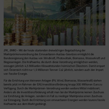
(PA_BMK)
– Mit der heute startenden dreiwöchigen Begutachtung der
Marktprämienverordnung des Erneuerbaren-Ausbau-Gesetzes ermöglicht die
Bundesregierung den Ausbau von Windkraft, Photovoltaik, Biomasse, Wasserkraft und
Biogasanlagen. Die Kraftwerke, die durch diese Verordnung ermöglichen werden,
erzeugen jährlich 4,5 Milliarden Kilowattstunden heimischen Ökostrom. Damit erspart
sich Österreich nicht nur 1,5 Millionen Tonnen Co2 jährlich, sondern auch den Import
von fossiler Energie.
Für die Errichtung von kleineren Anlagen (PV, Wind, Biomasse, Wasserkraft) stehen
bereits jetzt im Rahmen der EAG Investitionsförderung knapp 300 Millionen Euro zu
Verfügung. Durch die Marktprämien-Verordnung werden weitere Mittel mobilisiert.
Anders als die Investitionsförderung erhält man bei der Marktprämie keinen Zuschuss
zur Errichtung der Anlagen, sondern im Fall zu niedriger Marktpreise einen Zuschuss
zur Erzeugung. Durch die Errichtung von erneuerbaren Energien werden teurere fossile
Kraftwerke aus dem Markt gedrängt.