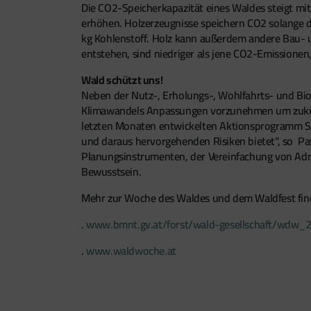
Die CO2-Speicherkapazität eines Waldes steigt mit 
erhöhen. Holzerzeugnisse speichern CO2 solange da
kg Kohlenstoff. Holz kann außerdem andere Bau- u
entstehen, sind niedriger als jene CO2-Emissionen,
Wald schützt uns!
Neben der Nutz-, Erholungs-, Wohlfahrts- und Biodi
Klimawandels Anpassungen vorzunehmen um zukünfti
letzten Monaten entwickelten Aktionsprogramm Sch
und daraus hervorgehenden Risiken bietet“, so Pa
Planungsinstrumenten, der Vereinfachung von Ad
Bewusstsein.
Mehr zur Woche des Waldes und dem Waldfest find
.
www.bmnt.gv.at/forst/wald-gesellschaft/wdw_
.
www.waldwoche.at