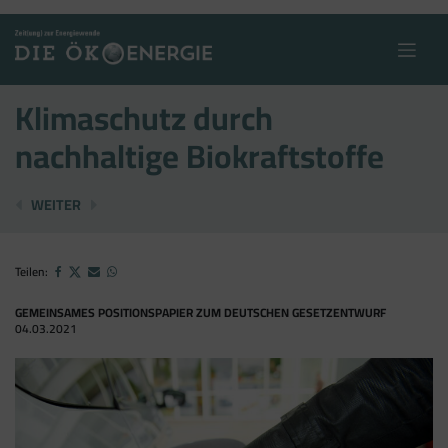
Skip
to
content
Klimaschutz durch
nachhaltige Biokraftstoffe
ÜBER 6.000 PV-PROJEKTE OHNE REALISIERUNGSMÖGL
MEGA-HACKSCHNITZELTROCKNER FÜR BRAS
WEITER
Teilen:
GEMEINSAMES POSITIONSPAPIER ZUM DEUTSCHEN GESETZENTWURF
04.03.2021