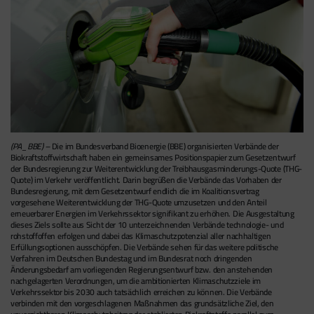
(PA_BBE) –
Die im Bundesverband Bioenergie (BBE) organisierten Verbände der
Biokraftstoffwirtschaft haben ein gemeinsames Positionspapier zum Gesetzentwurf
der Bundesregierung zur Weiterentwicklung der Treibhausgasminderungs-Quote (THG-
Quote) im Verkehr veröffentlicht. Darin begrüßen die Verbände das Vorhaben der
Bundesregierung, mit dem Gesetzentwurf endlich die im Koalitionsvertrag
vorgesehene Weiterentwicklung der THG-Quote umzusetzen und den Anteil
erneuerbarer Energien im Verkehrssektor signifikant zu erhöhen. Die Ausgestaltung
dieses Ziels sollte aus Sicht der 10 unterzeichnenden Verbände technologie- und
rohstoffoffen erfolgen und dabei das Klimaschutzpotenzial aller nachhaltigen
Erfüllungsoptionen ausschöpfen. Die Verbände sehen für das weitere politische
Verfahren im Deutschen Bundestag und im Bundesrat noch dringenden
Änderungsbedarf am vorliegenden Regierungsentwurf bzw. den anstehenden
nachgelagerten Verordnungen, um die ambitionierten Klimaschutzziele im
Verkehrssektor bis 2030 auch tatsächlich erreichen zu können. Die Verbände
verbinden mit den vorgeschlagenen Maßnahmen das grundsätzliche Ziel, den