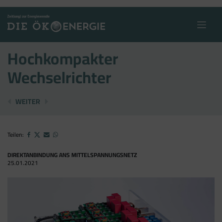
Skip
to
content
Hochkompakter
Wechselrichter
UMSETZUNGSVERTRÄGE UNTERZEICHNET
NEUER GESCHÄFTSFÜHRER BEI WINDHAGER
WEITER
Teilen:
DIREKTANBINDUNG ANS MITTELSPANNUNGSNETZ
25.01.2021