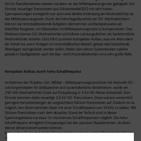
50-Hz-Transformatoren werden sie dann an das Mittelspannungsnetz gekoppelt. Der
Einsatz neuartiger Transistoren aus Siliciumkarbid (SiC) mit sehr hohen
Sperrspannungen ermöglicht nun auch eine direkte Anbindung der Wechselrichter an
das Mittelspannungsnetz. Durch die hohe Regeldynamik von SiC-Wechselrichtern
können sie netzstabilisierende Aufgaben übernehmen und beispielsweise als
Netzfilter fungieren, um Oberwellen im Mittelspannungsnetz zu kompensieren. Des
Weiteren können SiC-Wechselrichter viel höhere Leistungsdichten als herkömmliche
Wechselrichter erzielen. Dies führt zu einem kompakten Aufbau, was vor allem dann
ein Vorteil ist, wenn Anlagen im innerstädtischen Bereich gebaut oder bestehende
Altanlagen nachgerüstet werden sollen. Neben den reinen Systemkosten spielen
gerade in Stadtgebieten auch die Bau- und Infrastrukturkosten eine sehr große Rolle.
Kompakter Aufbau durch hohe Schaltfrequenz
Im Rahmen des Projekts »SiC-MSBat – Mittelspannungsumrichter mit Hochvolt-SiC-
Leistungsmodulen für Großspeicher und systemdienliche Verteilnetze« wurde ein
250-kW-Wechselrichter-Stack zur Einspeisung in 3-kV-AC-Netze entwickelt. Zum
Einsatz kommen dabei neuartige 3,3-kV-SiC-Transistoren. Diese weisen wesentlich
geringere Verlustleistungen als vergleichbare Silicium-Transistoren auf. Dadurch ist es
möglich, den Wechselrichter-Stack mit einer Schaltfrequenz von 16 kHz zu takten. Mit
Silicium-Transistoren nach dem aktuellen Stand der Technik sind in dieser
Spannungsklasse nur etwa 10-mal kleinere Schaltfrequenzen möglich. Die hohe
Schaltfrequenz ermöglicht Einsparungen bei den passiven Bauelementen, da diese
kleiner dimensioniert werden können.
Eine weitere Besonderheit des Wechselrichters ist seine aktive Flüssigkeitskühlung
mit einem synthetischen Esther als Kühlmedium. Dieses Medium wird durch den