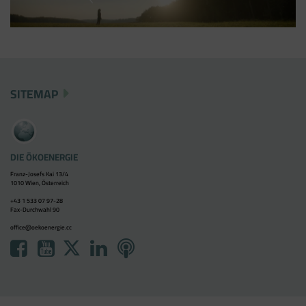
SITEMAP
DIE ÖKOENERGIE
Franz-Josefs Kai 13/4
1010 Wien, Österreich
+43 1 533 07 97-28
Fax-Durchwahl 90
office@oekoenergie.cc