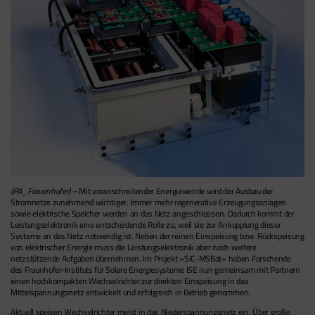
(PA_Frauenhofer)
– Mit voranschreitender Energiewende wird der Ausbau der
Stromnetze zunehmend wichtiger. Immer mehr regenerative Erzeugungsanlagen
sowie elektrische Speicher werden an das Netz angeschlossen. Dadurch kommt der
Leistungselektronik eine entscheidende Rolle zu, weil sie zur Ankopplung dieser
Systeme an das Netz notwendig ist. Neben der reinen Einspeisung bzw. Rückspeisung
von elektrischer Energie muss die Leistungselektronik aber noch weitere
netzstützende Aufgaben übernehmen. Im Projekt »SiC-MSBat« haben Forschende
des Fraunhofer-Instituts für Solare Energiesysteme ISE nun gemeinsam mit Partnern
einen hochkompakten Wechselrichter zur direkten Einspeisung in das
Mittelspannungsnetz entwickelt und erfolgreich in Betrieb genommen.
Aktuell speisen Wechselrichter meist in das Niederspannungsnetz ein. Über große