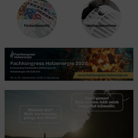
besuchen.
Google Tag Manager
Der Google Tag Manager setzt keine Cookies
Förder­übersicht
Heizkosten­rechner
(im leeren Zustand). Der Tag Manager ist nur
ein "Container", über den Sie u.a. verschiedene
Tracking- und Remarketing-Codes gebündelt
einbauen können. Wenn Sie beispielsweise
Google Analytics über den Tag Manager
einbinden, werden Cookies gesetzt. Diese
Cookies stammen aber von Google Analytics
und nicht vom Tag Manager selbst.