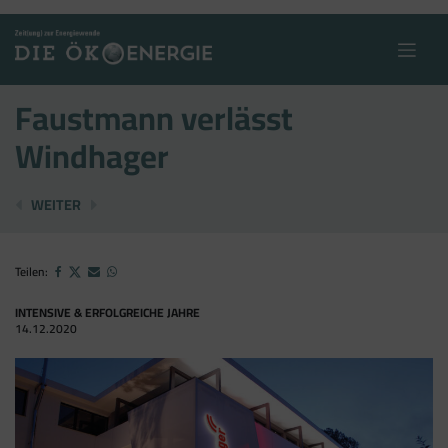
Skip
to
content
Faustmann verlässt
Windhager
KLIMANEUTRALITÄT BIS 2040 ...
HOLZGAS FÜR STROM, KRAFTSTOFFE UND E
WEITER
Teilen:
INTENSIVE & ERFOLGREICHE JAHRE
14.12.2020