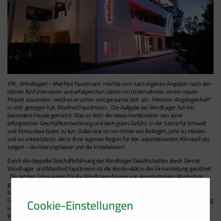
(PA_Windhager)
– Manfred Faustmann möchte sich nach eigenen Angaben nach den
letzten fünf intensiven und erfolgreichen Jahren im Unternehmen einem neuen
Projekt zuwenden, welches er schon seit geraumer Zeit als „Herzens-Angelegenheit“
in sich getragen hat. Manfred Faustmann: „Die Aufgabe bei Windhager hat mir
besondere Freude gemacht. War es doch die ideale Kombination von einer
erfolgreichen Geschäftsentwicklung und dem guten Gefühl, in der Sache für Umwelt
und Klima etwa Gutes zu tun. Dabei war es mir immer ein Anliegen, jene zu stärken
und zu unterstützen, die in ihrer eigenen Region für den automatisierten Klimaschutz
sorgen – die Heizungsbauer und die Installateure“.
Durch die doppelte Geschäftsführung der Windhager Gesellschaften durch Gernot
Windhager und Manfred Faustmann ist die Kontinuität in der Firmenleitung gesichert.
„Die letzten Jahre waren für die Windhager-Gruppe von einem stetigen Wachstum
geprägt. Gemeinsam mit unseren Fachpartnern konnten wir mit unserer Kompetenz
bei erneuerbarer Energie unsere knapp 100-jährige Erfahrung eindrucksvoll zur
Cookie-Einstellungen
Geltung bringen. Wir wünschen Herrn Faustmann bei seinem neuen Projekt viel Erfolg
und bedanken uns für die Jahre der Zusammenarbeit“, so Geschäftsführer Gernot
Windhager.