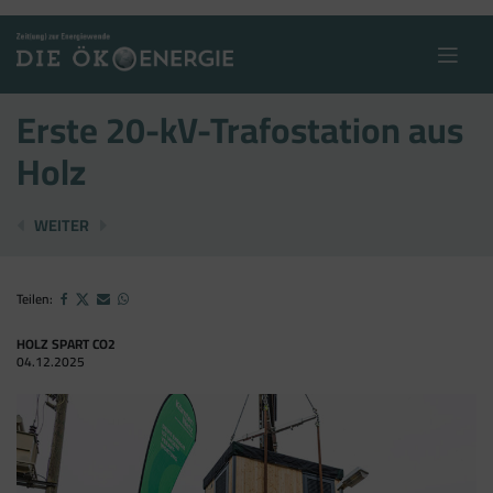
Skip
to
content
Erste 20-kV-Trafostation aus
Holz
ENERGIE-ENQUETE IM LANDHAUS
EU-KOMMISSION AUF IRRWEGEN
WEITER
Teilen:
HOLZ SPART CO2
04.12.2025