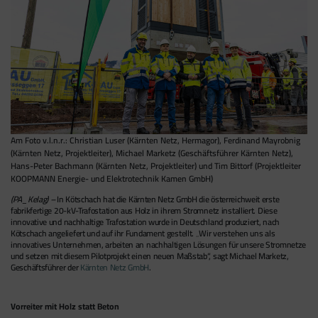
Am Foto v.l.n.r.: Christian Luser (Kärnten Netz, Hermagor), Ferdinand Mayrobnig
(Kärnten Netz, Projektleiter), Michael Marketz (Geschäftsführer Kärnten Netz),
Hans-Peter Bachmann (Kärnten Netz, Projektleiter) und Tim Bittorf (Projektleiter
KOOPMANN Energie- und Elektrotechnik Kamen GmbH)
(PA_Kelag) –
In Kötschach hat die Kärnten Netz GmbH die österreichweit erste
fabrikfertige 20-kV-Trafostation aus Holz in ihrem Stromnetz installiert. Diese
innovative und nachhaltige Trafostation wurde in Deutschland produziert, nach
Kötschach angeliefert und auf ihr Fundament gestellt. „Wir verstehen uns als
innovatives Unternehmen, arbeiten an nachhaltigen Lösungen für unsere Stromnetze
und setzen mit diesem Pilotprojekt einen neuen Maßstab“, sagt Michael Marketz,
Geschäftsführer der
Kärnten Netz GmbH
.
Vorreiter mit Holz statt Beton