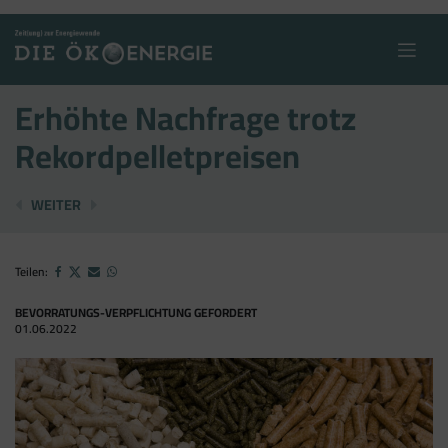
Skip
to
content
Erhöhte Nachfrage trotz
Rekordpelletpreisen
ERSTER WINDPARK FÜR KÄRNTEN
EU-KOMMISSION OHNE PLAN FÜR BIOENERG
WEITER
Teilen:
BEVORRATUNGS-VERPFLICHTUNG GEFORDERT
01.06.2022