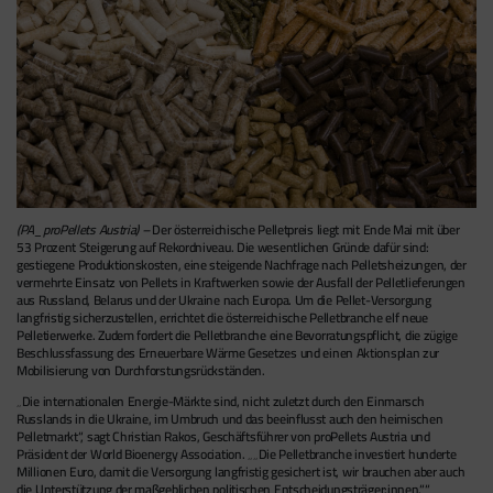
(PA_proPellets Austria) –
Der österreichische Pelletpreis liegt mit Ende Mai mit über
53 Prozent Steigerung auf Rekordniveau. Die wesentlichen Gründe dafür sind:
gestiegene Produktionskosten, eine steigende Nachfrage nach Pelletsheizungen, der
vermehrte Einsatz von Pellets in Kraftwerken sowie der Ausfall der Pelletlieferungen
aus Russland, Belarus und der Ukraine nach Europa. Um die Pellet-Versorgung
langfristig sicherzustellen, errichtet die österreichische Pelletbranche elf neue
Pelletierwerke. Zudem fordert die Pelletbranche eine Bevorratungspflicht, die zügige
Beschlussfassung des Erneuerbare Wärme Gesetzes und einen Aktionsplan zur
Mobilisierung von Durchforstungsrückständen.
Die internationalen Energie-Märkte sind, nicht zuletzt durch den Einmarsch
Russlands in die Ukraine, im Umbruch und das beeinflusst auch den heimischen
Pelletmarkt
, sagt Christian Rakos, Geschäftsführer von proPellets Austria und
Präsident der World Bioenergy Association. „
Die Pelletbranche investiert hunderte
Millionen Euro, damit die Versorgung langfristig gesichert ist, wir brauchen aber auch
die Unterstützung der maßgeblichen politischen Entscheidungsträger:innen.
“