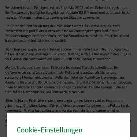
Der österreichische Pelletpreis ist mit Ende Mai 2022 auf ein Rekordhoch geklettert.
Der Preisanstieg beträgt im Vergleich zum Vorjahr 53,6 Prozent und es ist auch in den
nächsten Monaten keine Entspannung der Situation zu erwarten.
Ein Grund dafür ist der Anstieg der Produktionskosten für Holzpellets, die nach
Recherchen von proPellets Austria um rund 40 Prozent gestiegen sind. Starke
Preissteigerungen bei Sägespänen, bei den Stromkosten, sowie bei Ersatzteilen und
Transportkosten sind dafür verantwortlich.
Die hohen Energiepreise veranlassen zudem immer mehr Haushalte in Europa dazu,
auf Pelletheizungen umsteigen. Für 2022 ist daher, auch als Reaktion auf den Krieg in
der Ukraine, ein Mehrbedarf von rund 2,5 Millionen Tonnen zu erwarten.
Weiters ist es, durch die hohen Preise für Kohle und Emissionszertifikate, für
Kraftwerke wirtschaftlich attraktiv, mehr Pellets einzusetzen als bisher und
zusätzliche Mengen aufzukaufen. Außerdem führt der Ausfall der Lieferungen aus
Russland, Belarus und der Ukraine, die insgesamt rund 3,2 Millionen Tonnen betrugen,
in vielen anderen Ländern zu einer Verknappung und zu Preissteigerungen, die sich
auch auf die Nachbarländer, wie Österreich, auswirken.
„Eine Frühjahrs-Preisaktion, wie in den vergangenen Jahren wird es heuer nicht
geben“, sagt Christian Rakos.
Wir empfehlen unseren Kund:innen ihre Pellets für den
kommenden Winter bald zu bestellen. Für das nächste Jahr erwarten wir eine
deutliche Entspannung am heimischen Pelletmarkt, aufgrund der zahlreichen neuen
Werke, die derzeit im Bau sind. Daher empfehle ich, nicht mehr als den Bedarf für den
kommenden Winter zu kaufen.
Cookie-Einstellungen