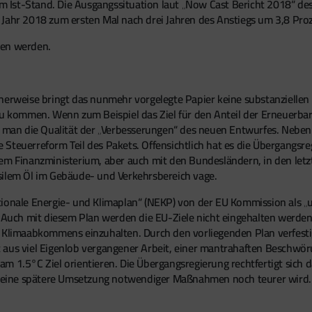
 Ist-Stand. Die Ausgangssituation laut „Now Cast Bericht 2018“ d
 Jahr 2018 zum ersten Mal nach drei Jahren des Anstiegs um 3,8 Pro
en werden.
herweise bringt das nunmehr vorgelegte Papier keine substanzielle
zu kommen. Wenn zum Beispiel das Ziel für den Anteil der Erneuerbar
an die Qualität der „Verbesserungen“ des neuen Entwurfes. Neben 
Steuerreform Teil des Pakets. Offensichtlich hat es die Übergangsre
dem Finanzministerium, aber auch mit den Bundesländern, in den le
silem Öl im Gebäude- und Verkehrsbereich vage.
ionale Energie- und Klimaplan“ (NEKP) von der EU Kommission als 
: Auch mit diesem Plan werden die EU-Ziele nicht eingehalten werden
 Klimaabkommens einzuhalten. Durch den vorliegenden Plan verfestig
aus viel Eigenlob vergangener Arbeit, einer mantrahaften Beschwöru
m 1.5°C Ziel orientieren. Die Übergangsregierung rechtfertigt sich 
ss eine spätere Umsetzung notwendiger Maßnahmen noch teurer wird. 