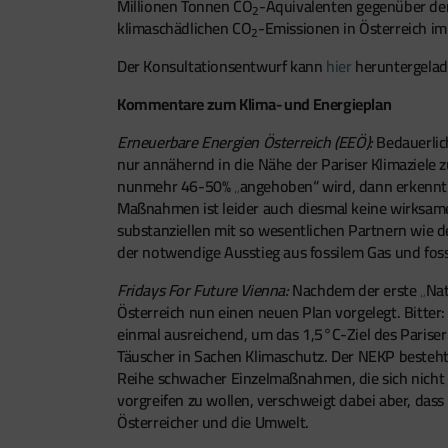
Millionen Tonnen CO
-Äquivalenten gegenüber dem
2
klimaschädlichen CO
-Emissionen in Österreich im
2
Der Konsultationsentwurf kann
hier
heruntergelad
Kommentare zum Klima- und Energieplan
Erneuerbare Energien Österreich (EEÖ):
Bedauerlic
nur annähernd in die Nähe der Pariser Klimaziele 
nunmehr 46-50% „angehoben“ wird, dann erkennt m
Maßnahmen ist leider auch diesmal keine wirksame 
substanziellen mit so wesentlichen Partnern wie 
der notwendige Ausstieg aus fossilem Gas und fos
Fridays For Future Vienna:
Nachdem der erste „Nat
Österreich nun einen neuen Plan vorgelegt. Bitter
einmal ausreichend, um das 1,5°C-Ziel des Pariser
Täuscher in Sachen Klimaschutz. Der NEKP besteht 
Reihe schwacher Einzelmaßnahmen, die sich nicht a
vorgreifen zu wollen, verschweigt dabei aber, da
Österreicher und die Umwelt.