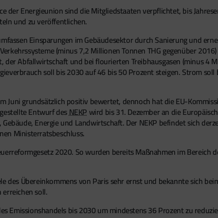
der Energieunion sind die Mitgliedstaaten verpflichtet, bis Jahres
eln und zu veröffentlichen.
s umfassen Einsparungen im Gebäudesektor durch Sanierung und erne
 Verkehrssysteme (minus 7,2 Millionen Tonnen THG gegenüber 2016)
, der Abfallwirtschaft und bei flourierten Treibhausgasen (minus 4 
ieverbrauch soll bis 2030 auf 46 bis 50 Prozent steigen. Strom soll
m Juni grundsätzlich positiv bewertet, dennoch hat die EU-Kommi
gestellte Entwurf des
NEKP
wird bis 31. Dezember an die Europäisc
 Gebäude, Energie und Landwirtschaft. Der NEKP befindet sich derzeit
inen Ministerratsbeschluss.
s Steuerreformgesetz 2020. So wurden bereits Maßnahmen im Bereich 
ele des Übereinkommens von Paris sehr ernst und bekannte sich beim
erreichen soll.
 des Emissionshandels bis 2030 um mindestens 36 Prozent zu reduzier