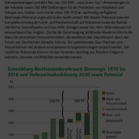
Nahwärmeanlagen und dem Bau von 200 MW „Local Green Gas“-Anwendungen in
der Industrie sowie 250 MW Großanlagen für die Produktion von Holzdiesel und
Holzgas aus, bleiben noch immer etwa 190 PJ (!) an nachhaltig verfügbaren
Bioenergie-Potenzial ungenutzt (siehe Grafik unten). Mit diesem Potenzial wäre der
komplette Umstieg der Land- und Forstwirtschaft auf Holzdiesel sowie der Betrieb
sämtlicher Gaskraftwerke und Gas-KWK-Anlagen sowie Gas-Fern-Wärmekessel mit
erneuerbarem Gas möglich. Die bei der Gaserzeugung anfallende Abwärme könnte die
Basis für erneuerbare Fernwärme bilden, die wiederum den Gasverbrauch durch den
Ersatz von Gasthermen dämpfen könnte. Die verbleibenden Gas-Thermen und -
Kessel können mit anderen erneuerbaren Energietechnologien ersetzt werden. Die
restlichen Potenziale können für den forcierten Ausstieg aus fossilem Erdgas in
Industrie, Gewerbe und Mobilität verwendet werden.