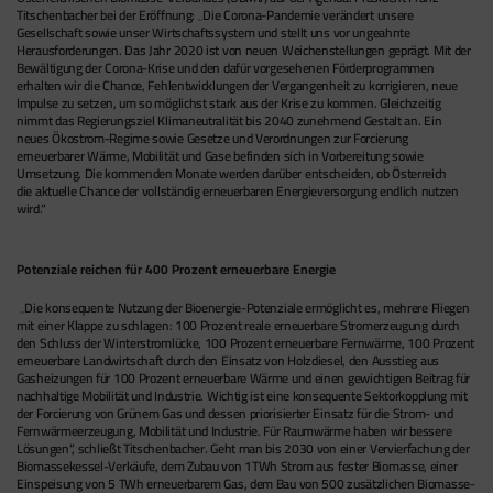
Titschenbacher bei der Eröffnung: „Die Corona-Pandemie verändert unsere
Gesellschaft sowie unser Wirtschaftssystem und stellt uns vor ungeahnte
Herausforderungen. Das Jahr 2020 ist von neuen Weichenstellungen geprägt. Mit der
Bewältigung der Corona-Krise und den dafür vorgesehenen Förderprogrammen
erhalten wir die Chance, Fehlentwicklungen der Vergangenheit zu korrigieren, neue
Impulse zu setzen, um so möglichst stark aus der Krise zu kommen. Gleichzeitig
nimmt das Regierungsziel Klimaneutralität bis 2040 zunehmend Gestalt an. Ein
neues Ökostrom-Regime sowie Gesetze und Verordnungen zur Forcierung
erneuerbarer Wärme, Mobilität und Gase befinden sich in Vorbereitung sowie
Umsetzung. Die kommenden Monate werden darüber entscheiden, ob Österreich
die aktuelle Chance der vollständig erneuerbaren Energieversorgung endlich nutzen
wird.“
Potenziale reichen für 400 Prozent erneuerbare Energie
„Die konsequente Nutzung der Bioenergie-Potenziale ermöglicht es, mehrere Fliegen
mit einer Klappe zu schlagen: 100 Prozent reale erneuerbare Stromerzeugung durch
den Schluss der Winterstromlücke, 100 Prozent erneuerbare Fernwärme, 100 Prozent
erneuerbare Landwirtschaft durch den Einsatz von Holzdiesel, den Ausstieg aus
Gasheizungen für 100 Prozent erneuerbare Wärme und einen gewichtigen Beitrag für
nachhaltige Mobilität und Industrie. Wichtig ist eine konsequente Sektorkopplung mit
der Forcierung von Grünem Gas und dessen priorisierter Einsatz für die Strom- und
Fernwärmeerzeugung, Mobilität und Industrie. Für Raumwärme haben wir bessere
Lösungen“, schließt Titschenbacher. Geht man bis 2030 von einer Vervierfachung der
Biomassekessel-Verkäufe, dem Zubau von 1TWh Strom aus fester Biomasse, einer
Einspeisung von 5 TWh erneuerbarem Gas, dem Bau von 500 zusätzlichen Biomasse-