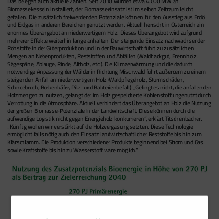
Das belegen auch aktuelle Zahlen. Seit 2010 wurden etwa 4.000 MW an
Biomassekesseln installiert, der Biomasseeinsatz ist im selben Zeitraum leicht
gefallen. Die zusätzlich freiwerdenden Potenziale können für den Ausstieg aus Erdöl
und Erdgas in anderen Bereichen genutzt werden. Aktuell herrscht in Österreich ein
enormes Überangebot an niederwertigem Holz. Dieses Überangebot wird aufgrund
mehrerer Effekte weiterhin lange anhalten. Der steigende Einsatz nachwachsender
Rohstoffe in der Güterproduktion und in der Bauwirtschaft führt zu zusätzlichen
Mengen an Nebenprodukten, Reststoffen und Abfällen (Waldhackgut, Brennholz,
Sägespäne, Ablauge, Rinde, Altholz, etc.). Die Klimaerwärmung und die dadurch
notwendige Anpassung der Wälder in Richtung Mischwald führt außerdem zu einem
steigenden Anfall an niederwertigem Holz (Waldpflegeholz, Sturmschäden,
Schneebruch, Borkenkäfer, Pilz- und Bakterienbefall). „Gelingt es nicht, die anfallenden
Holzmengen zu nutzen, gelangt der im Holz gespeicherte Kohlenstoff ungenutzt durch
Verrottung in die Atmosphäre. Aktuell verhindert das Überangebot an Holz die Nutzung
der großen Biomasse-Potenziale in der Landwirtschaft. Diese können durch die
aufwendige Logistik nicht gegen Energieholz konkurrieren“, erklärt Titschenbacher.
„Künftig wollen wir verstärkt auf die Holzvergasung setzten. Diese Technologie
ermöglicht falls nötig auch den Einsatz landwirtschaftlicher Reststoffe bis hin zum
Klärschlamm. Die Produktion verschiedener Produkte beginnend bei Strom und Gas
sowie Kraftstoffe bis hin zu Wasserstoff wäre möglich.“