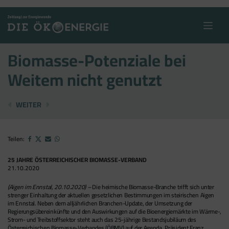
Skip
to
content
Biomasse-Potenziale bei
Weitem nicht genutzt
GOLDENES EHRENZEICHEN ...
MEHR WERTSCHÖPFUNG DURCH ERNEUERB
WEITER
Teilen:
25 JAHRE ÖSTERREICHISCHER BIOMASSE-VERBAND
21.10.2020
(Aigen im Ennstal, 20.10.2020) –
Die heimische Biomasse-Branche trifft sich unter
strenger Einhaltung der aktuellen gesetzlichen Bestimmungen im steirischen Aigen
im Ennstal. Neben dem alljährlichen Branchen-Update, der Umsetzung der
Regierungsübereinkünfte und den Auswirkungen auf die Bioenergiemärkte im Wärme-,
Strom- und Treibstoffsektor steht auch das 25-jährige Bestandsjubiläum des
Österreichischen Biomasse-Verbandes (ÖBMV) auf der Agenda. Präsident Franz