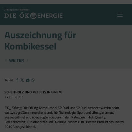
Skip
to
content
Auszeichnung für
Kombikessel
NEUES BIOMASSEHEIZWERK FÜR DEUTSCHFEISTRITZ
ZWEI SOLARTHERMISCHE ANLAGEN FÜR SÜ
WEITER
Teilen:
SCHEITHOLZ UND PELLETS IN EINEM
17.05.2019
(PA_Fröling)
Die Fröling Kombikessel SP Dual und SP Dual compact wurden beim
weltweit größten Innovationspreis für Technologie, Sport und Lifestyle erneut
ausgezeichnet und überzeugten die Jury in den Kategorien High Quality,
Bedienkomfort, Funktionalität und Ökologie. Zudem zum „Besten Produkt des Jahres
2019“ ausgezeichnet.