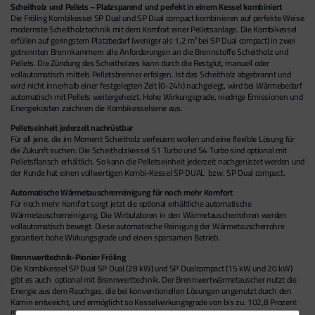
Scheitholz und Pellets – Platzsparend und perfekt in einem Kessel kombiniert
Die Fröling Kombikessel SP Dual und SP Dual compact kombinieren auf perfekte Weise
modernste Scheitholztechnik mit dem Komfort einer Pelletsanlage. Die Kombikessel
erfüllen auf geringstem Platzbedarf (weniger als 1,2 m² bei SP Dual compact) in zwei
getrennten Brennkammern alle Anforderungen an die Brennstoffe Scheitholz und
Pellets. Die Zündung des Scheitholzes kann durch die Restglut, manuell oder
vollautomatisch mittels Pelletsbrenner erfolgen. Ist das Scheitholz abgebrannt und
wird nicht innerhalb einer festgelegten Zeit (0-24h) nachgelegt, wird bei Wärmebedarf
automatisch mit Pellets weitergeheizt. Hohe Wirkungsgrade, niedrige Emissionen und
Energiekosten zeichnen die Kombikesselserie aus.
Pelletseinheit jederzeit nachrüstbar
Für all jene, die im Moment Scheitholz verfeuern wollen und eine flexible Lösung für
die Zukunft suchen: Die Scheitholzkessel S1 Turbo und S4 Turbo sind optional mit
Pelletsflansch erhältlich. So kann die Pelletseinheit jederzeit nachgerüstet werden und
der Kunde hat einen vollwertigen Kombi-Kessel SP DUAL bzw. SP Dual compact.
Automatische Wärmetauschrerreinigung für noch mehr Komfort
Für noch mehr Komfort sorgt jetzt die optional erhältliche automatische
Wärmetauscherreinigung. Die Wirbulatoren in den Wärmetauscherrohren werden
vollautomatisch bewegt. Diese automatische Reinigung der Wärmetauscherrohre
garantiert hohe Wirkungsgrade und einen sparsamen Betrieb.
Brennwerttechnik-Pionier Fröling
Die Kombikessel SP Dual SP Dual (28 kW) und SP Dualcompact (15 kW und 20 kW)
gibt es auch optional mit Brennwerttechnik. Der Brennwertwärmetauscher nutzt die
Energie aus dem Rauchgas, die bei konventionellen Lösungen ungenutzt durch den
Kamin entweicht, und ermöglicht so Kesselwirkungsgrade von bis zu. 102,8 Prozent
(SP Dual compact) bzw. 100,1 Prozent (SP Dual).