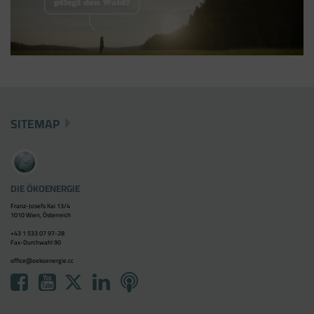
Google Analytics über den Tag Manager
einbinden, werden Cookies gesetzt. Diese
Cookies stammen aber von Google Analytics
und nicht vom Tag Manager selbst.
SITEMAP
DIE ÖKOENERGIE
Franz-Josefs Kai 13/4
1010 Wien, Österreich
+43 1 533 07 97-28
Fax-Durchwahl 90
office@oekoenergie.cc