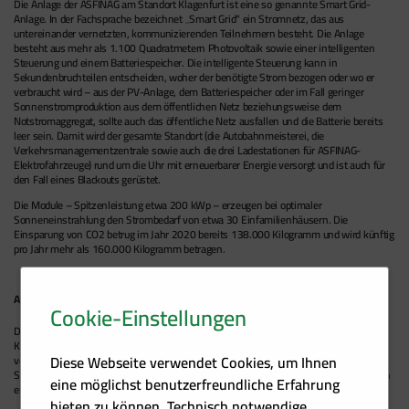
Die Anlage der ASFINAG am Standort Klagenfurt ist eine so genannte Smart Grid-
Anlage. In der Fachsprache bezeichnet „Smart Grid“ ein Stromnetz, das aus
untereinander vernetzten, kommunizierenden Teilnehmern besteht. Die Anlage
besteht aus mehr als 1.100 Quadratmetern Photovoltaik sowie einer intelligenten
Steuerung und einem Batteriespeicher. Die intelligente Steuerung kann in
Sekundenbruchteilen entscheiden, woher der benötigte Strom bezogen oder wo er
verbraucht wird – aus der PV-Anlage, dem Batteriespeicher oder im Fall geringer
Sonnenstromproduktion aus dem öffentlichen Netz beziehungsweise dem
Notstromaggregat, sollte auch das öffentliche Netz ausfallen und die Batterie bereits
leer sein. Damit wird der gesamte Standort (die Autobahnmeisterei, die
Verkehrsmanagementzentrale sowie auch die drei Ladestationen für ASFINAG-
Elektrofahrzeuge) rund um die Uhr mit erneuerbarer Energie versorgt und ist auch für
den Fall eines Blackouts gerüstet.
Die Module – Spitzenleistung etwa 200 kWp – erzeugen bei optimaler
Sonneneinstrahlung den Strombedarf von etwa 30 Einfamilienhäusern. Die
Einsparung von CO2 betrug im Jahr 2020 bereits 138.000 Kilogramm und wird künftig
pro Jahr mehr als 160.000 Kilogramm betragen.
ASFINAG-Standorte als Vorzeigeobjekte
Cookie-Einstellungen
Die ASFINAG ist damit der erste Autobahnbetreiber in Europa, der ein derartiges
Klimaschutz-Projekt umgesetzt hat. „Und dieses Projekt ist erst der Anfang“,
Diese Webseite verwendet Cookies, um Ihnen
versichert ASFINAG-Vorstand Hartwig Hufnagl. „Unser Ziel ist es, alle unsere
Standorte zu Vorzeigeobjekten zu machen und jede Möglichkeit für die Erzeugung von
eine möglichst benutzerfreundliche Erfahrung
erneuerbarer Energie zu nutzen.“
bieten zu können. Technisch notwendige