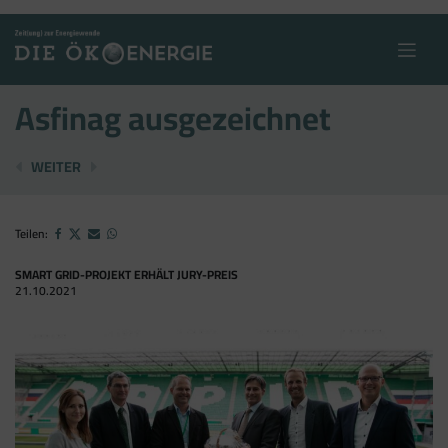
Skip
to
content
Asfinag ausgezeichnet
ÖKOSTROM-ANBIETER VERDOPPELT
ECOMONDO 2021: LEUCHTTURM-KONFERENZE
WEITER
Teilen:
SMART GRID-PROJEKT ERHÄLT JURY-PREIS
21.10.2021