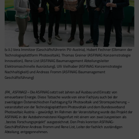
(v.li.) Vera Immitzer (Geschäftsführerin PV-Austria), Hubert Fechner (Obmann der
Technologieplattform Photovoltaik), Thomas Greiner (ASFINAG Konzernstrategie
Innovation), Rene List (ASFINAG Baumanagement Abteilungsleiter
Elektromaschinelle Ausrüstung), Ulli Vielhaber (ASFINAG Konzernstrategie
Nachhaltigkeit) und Andreas Fromm (ASFINAG Baumanagement
Geschäftsführung)
(PA_ASFINAG) –
Die ASFINAG setzt seit Jahren auf Ausbau und Einsatz von
erneuerbarer Energie. Diese Tatsache wurde von einer Fachjury auch bei der
zweitägigen Österreichischen Fachtagung für Photovoltaik und Stromspeicherung –
veranstaltet von der Technologieplattform Photovoltaik und dem Bundesverband
Photovoltaic Austria – gewürdigt. Im Rahmen der Veranstaltung wurde das Projekt der
ASFINAG in der Autobahnmeisterei Klagenfurt mit einem von zwei Jurypreisen als
„bestes Forschungsprojekt“ ausgezeichnet. Den Preis konnten ASFINAG-
Geschäftsführer Andreas Fromm und Rene List, Leiter der fachlich zuständigen
Abteilung, entgegennehmen.