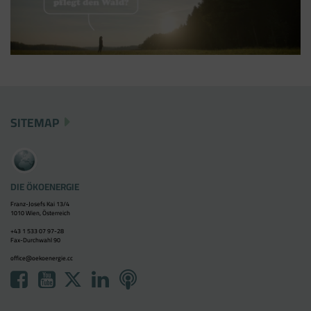
SITEMAP
DIE ÖKOENERGIE
Franz-Josefs Kai 13/4
1010 Wien, Österreich
+43 1 533 07 97-28
Fax-Durchwahl 90
office@oekoenergie.cc