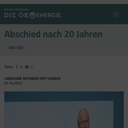
Skip
to
content
Abschied nach 20 Jahren
MEGA-AUSBAU IN VILLACH
TAG DES KACHELOFENS
WEITER
Teilen:
LANDESRAT SEITINGER TRITT ZURÜCK
05.10.2023