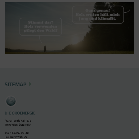
SITEMAP
DIE ÖKOENERGIE
Franz-Josefs Kai 13/4
1010 Wien, Österreich
+43 1 533 07 97-28
Fax-Durchwahl 90