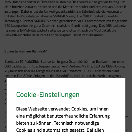
Mobilitätsdienstleister in Österreich leisten die ÖBB bereits einen großen Beitrag, um
die Klimaziele 2040 zu erreichen und die Menschen sauber und bequem von A nach B
zu bringen. Dabei endet der Umweltgedanke nicht am Bahnhof, wie die Kooperation
mit dem E-Mobilitätsdienstleister SMATRICS zeigt. Die ÖBB Infrastruktur und ihr
Technologie-Partner SMATRICS haben gemeinsam 50 E-Ladestandorte mit insgesamt
130 Ladepunkten in ganz Österreich realisiert. Damit nicht genug: Das ÖBB Ladenetz
für smarte E-Mobilität wächst stetig weiter und damit auch die Möglichkeit, die
umweltfreundliche Reise bereits ab der eigenen Haustüre zu beginnen.
Strom tanken am Bahnhof?
Bereits an 50 Park&Ride-Standorten in ganz Österreich können BesitzerInnen einer
ÖBB Ladekarte, ihr Auto bequem „auftanken“. Andreas Matthä, CEO der ÖBB-Holding
AG, freut sich über die Fertigstellung des 50. Standorts: „Die E-Ladestationen auf
unseren Park&Ride-Anlagen an den Bahnhöfen, sind die perfekte Verbindung von
zwei umweltfreundlichen Verkehrsmitteln: Bahn und E-Auto. Pendlerinnen und
Pendler können mit ihrem Elektroauto die erste und letzte Meile nachhaltig
zurücklegen und gleichzeitig die E-Ladestationen rund um den Bahnhof nutzen.
Cookie-Einstellungen
Reisende ohne einen eigenen Wagen kommen mit einem E-Auto aus unserer
Rail&Drive-Flotte zu ihrem Ziel. Damit schließen wir die grüne Mobilitätskette –
bequem und klimaschonend zugleich.“
Diese Webseite verwendet Cookies, um Ihnen
Auch SMATRICS Geschäftsführer Michael-Viktor Fischer zeigt sich erfreut über die
eine möglichst benutzerfreundliche Erfahrung
Kooperation mit den ÖBB: „Mit dem 50 E-Ladestandort haben wir einen großen Schritt
erreicht. Als E-Mobilitätsdienstleister demonstrieren wir unser Know-how im Betrieb
bieten zu können. Technisch notwendige
von maßgeschneiderten Ladenetzen für Dritte und haben in der vergangenen Zeit
Cookies sind automatisch gesetzt. Bei allen
bewiesen, dass auch das Management der ÖBB Ladekarte bei uns in guten Händen ist.