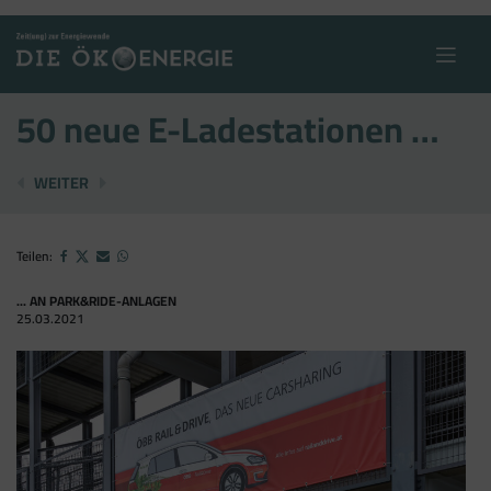
Skip
to
content
50 neue E-Ladestationen …
NEUES VORSTANDSDUO AM START
GRUNDRECHTSSCHUTZ VERWEIGERT
WEITER
Teilen:
... AN PARK&RIDE-ANLAGEN
25.03.2021