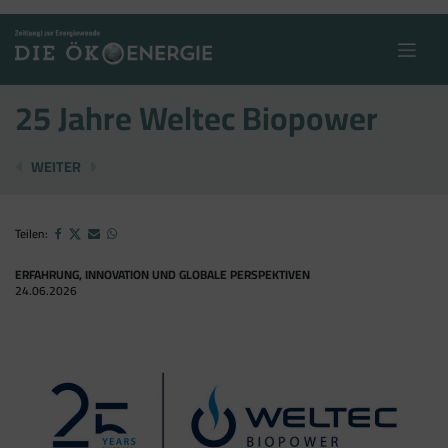
Skip
to
content
25 Jahre Weltec Biopower
SOLARINDUSTRIE BEREIT …
EGG FEHLT NOCH IMMER
WEITER
Teilen:
ERFAHRUNG, INNOVATION UND GLOBALE PERSPEKTIVEN
24.06.2026