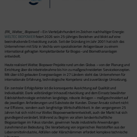
(PA_Weltec_Biopower) –
Ein Vierteljahrhundert im Zeichen nachhaltiger Energie:
WELTEC BIOPOWER
feiert 2026 sein 25-jähriges Bestehen und blickt auf eine
beeindruckende Entwicklung zurück. Seit der Gründung im Jahr 2001 hat sich das
Unternehmen mit Sitz in Vechta vom spezialisierten Anlagenbauer zu einem
international gefragten Komplettanbieter für Biogas- und Biomethananlagen
entwickelt.
Heute realisiert Weltec Biopower Projekte rund um den Globus – von der Planung und
Errichtung über die Inbetriebnahme bis hin zu maßgeschneiderten Servicekonzepten.
Mit über 450 gebauten Energieanlagen in 27 Ländern steht das Unternehmen für
internationale Erfahrung, technologische Kompetenz und zuverlässige Umsetzung.
Ein zentraler Erfolgsfaktor ist die konsequente Ausrichtung auf Qualität und
Individualität. Dank vollständiger InhouseEntwicklung und dem Einsatz bewährter
Edelstahltechnologie entstehen langlebige, robuste Anlagen – maßgeschneidert auf
die jeweiligen Anforderungen und Substrate der Kunden. Dieser Ansatz sichert nicht
nur Effizienz, sondern auch langfristige Wirtschaftlichkeit. In den vergangenen 25
Jahren hat sich nicht nur Weltec Biopowerweiterentwickelt, auch der Markt hat sich
grundlegend verändert. Während zu Beginn vor allem landwirtschaftliche
Biogasanlagen im Fokus standen, gewinnen heute industrielle Anwendungen
zunehmend an Bedeutung. Die Verarbeitung von organischen Reststoffen aus der
Lebensmittelindustrie, Abfällen oder Klärschlämmen erfordert komplexe technische
Lösungen.