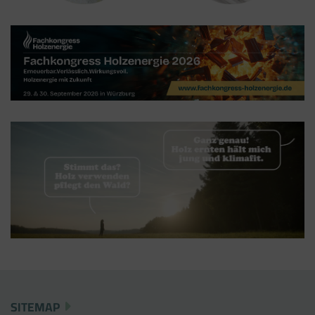
Der Google Tag Manager setzt keine Cookies
(im leeren Zustand). Der Tag Manager ist nur
ein "Container", über den Sie u.a. verschiedene
Tracking- und Remarketing-Codes gebündelt
einbauen können. Wenn Sie beispielsweise
Google Analytics über den Tag Manager
einbinden, werden Cookies gesetzt. Diese
Cookies stammen aber von Google Analytics
und nicht vom Tag Manager selbst.
SITEMAP