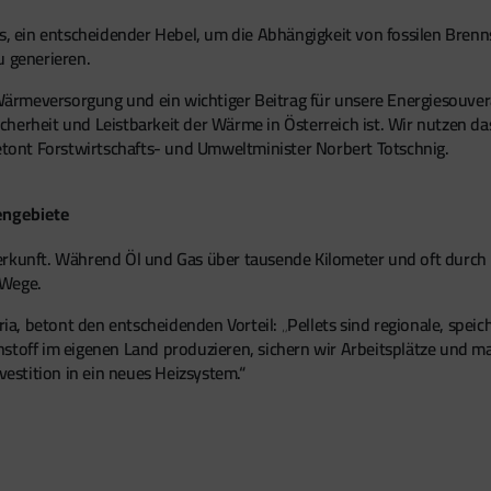
s, ein entscheidender Hebel, um die Abhängigkeit von fossilen Brenns
u generieren.
rmeversorgung und ein wichtiger Beitrag für unsere Energiesouverä
 Sicherheit und Leistbarkeit der Wärme in Österreich ist. Wir nutzen 
betont Forstwirtschafts- und Umweltminister Norbert Totschnig.
engebiete
r Herkunft. Während Öl und Gas über tausende Kilometer und oft durch
 Wege.
tria, betont den entscheidenden Vorteil: „Pellets sind regionale, spe
nstoff im eigenen Land produzieren, sichern wir Arbeitsplätze und 
vestition in ein neues Heizsystem.“